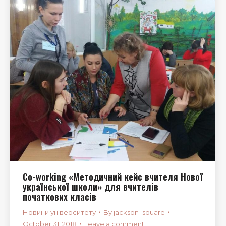
Co-working «Методичний кейс вчителя Нової
української школи» для вчителів
початкових класів
Новини університету
By
jackson_square
October 31, 2018
Leave a comment