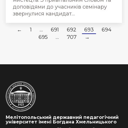
мистецтв. З привітальним словом та
доповідями до учасників семінару
звернулися кандидат…
←
1
…
691
692
693
694
695
…
707
→
Мелітопольський державний педагогічний
університет імені Богдана Хмельницького