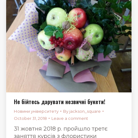
Не бійтесь дарувати незвичні букети!
Новини університету
By
jackson_square
October 31, 2018
Leave a comment
31 жовтня 2018 р. пройшло третє
заняття курсів з флористики