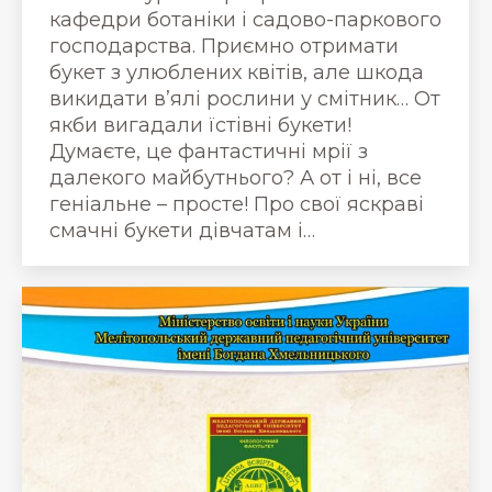
кафедри ботаніки і садово-паркового
господарства. Приємно отримати
букет з улюблених квітів, але шкода
викидати в’ялі рослини у смітник… От
якби вигадали їстівні букети!
Думаєте, це фантастичні мрії з
далекого майбутнього? А от і ні, все
геніальне – просте! Про свої яскраві
смачні букети дівчатам і…