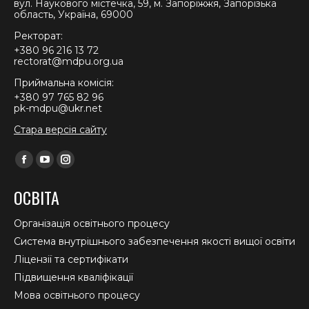
вул. Наукового містечка, 59, м. Запоріжжя, Запорізька
область, Україна, 69000
Ректорат:
+380 96 216 13 72
rectorat@mdpu.org.ua
Приймальна комісія:
+380 97 765 82 96
pk-mdpu@ukr.net
Стара версія сайту
Find us on:
Facebook
YouTube
Instagram
page
page
page
ОСВІТА
opens
opens
opens
in
in
in
Організація освітнього процесу
new
new
new
Система внутрішнього забезпечення якості вищої освіти
window
window
window
Ліцензії та сертифікати
Підвищення кваліфікації
Мова освітнього процесу