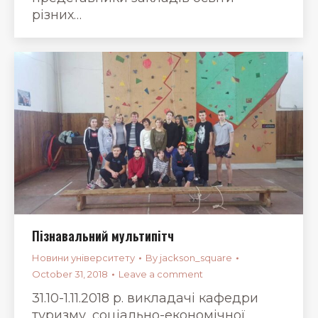
різних…
Пізнавальний мультипітч
Новини університету
By
jackson_square
October 31, 2018
Leave a comment
31.10-1.11.2018 р. викладачі кафедри
туризму, соціально-економічної