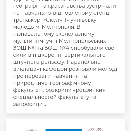
географії та краєзнавства зустрічали
на навчально-відновленому стенді
тренажері «Скеля-1» учнівську
молодь м. Мелітополя. В
пізнавальному скелелазному
мультипітчі учні Мелітопольських
ЗОШ №1 та ЗОШ №4 спробували свої
сили в підкоренні вертикального
штучного рельєфу. Паралельно
викладачі кафедри розповіли молоді
про переваги навчання на
природничо-географічному
факультеті, розкрили «родзинки»
спеціальностей факультету та
запросили…