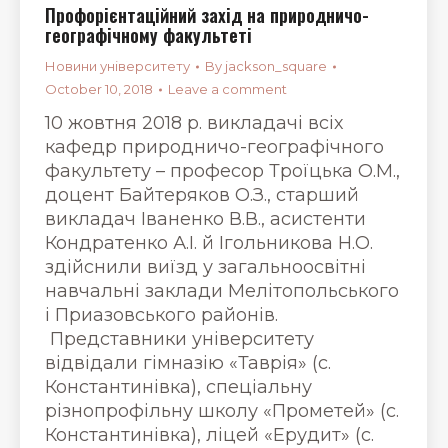
Профорієнтаційний захід на природничо-
географічному факультеті
Новини університету
By
jackson_square
October 10, 2018
Leave a comment
10 жовтня 2018 р. викладачі всіх
кафедр природничо-географічного
факультету – професор Троїцька О.М.,
доцент Байтеряков О.З., старший
викладач Іваненко В.В., асистенти
Кондратенко А.І. й Ігольникова Н.О.
здійснили виїзд у загальноосвітні
навчальні заклади Мелітопольського
і Приазовського районів.
Представники університету
відвідали гімназію «Таврія» (с.
Константинівка), спеціальну
різнопрофільну школу «Прометей» (с.
Константинівка), ліцей «Ерудит» (с.