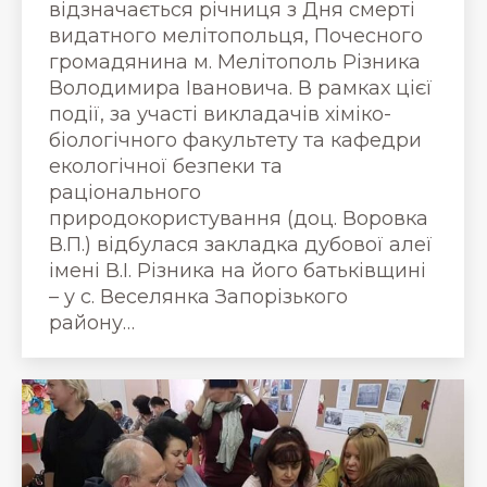
відзначається річниця з Дня смерті
видатного мелітопольця, Почесного
громадянина м. Мелітополь Різника
Володимира Івановича. В рамках цієї
події, за участі викладачів хіміко-
біологічного факультету та кафедри
екологічної безпеки та
раціонального
природокористування (доц. Воровка
В.П.) відбулася закладка дубової алеї
імені В.І. Різника на його батьківщині
– у с. Веселянка Запорізького
району…