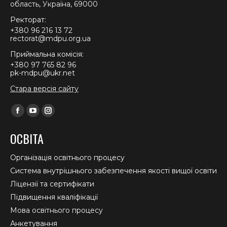
область, Україна, 69000
Ректорат:
+380 96 216 13 72
rectorat@mdpu.org.ua
Приймальна комісія:
+380 97 765 82 96
pk-mdpu@ukr.net
Стара версія сайту
Find us on:
Facebook
YouTube
Instagram
page
page
page
ОСВІТА
opens
opens
opens
in
in
in
Організація освітнього процесу
new
new
new
Система внутрішнього забезпечення якості вищої освіти
window
window
window
Ліцензії та сертифікати
Підвищення кваліфікації
Мова освітнього процесу
Анкетування