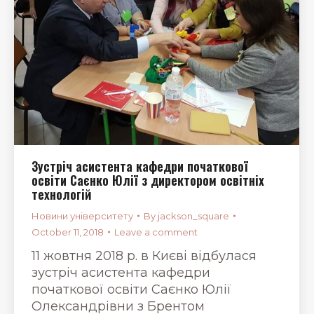
Зустріч асистента кафедри початкової
освіти Саєнко Юлії з директором освітніх
технологій
Новини університету
By
jackson_square
October 11, 2018
Leave a comment
11 жовтня 2018 р. в Києві відбулася
зустріч асистента кафедри
початкової освіти Саєнко Юлії
Олександрівни з Брентом