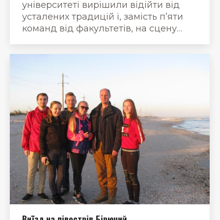
університеті вирішили відійти від
усталених традицій і, замість п’яти
команд від факультетів, на сцену…
Виїзд на півострів Бірючий