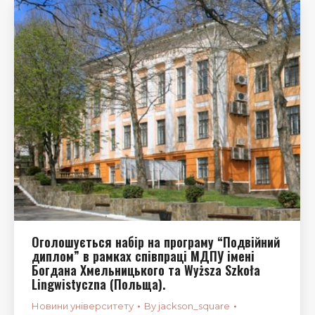
Оголошується набір на програму “Подвійний
диплом” в рамках співпраці МДПУ імені
Богдана Хмельницького та Wyższa Szkoła
Lingwistyczna (Польща).
Новини університету
By
jackson_square