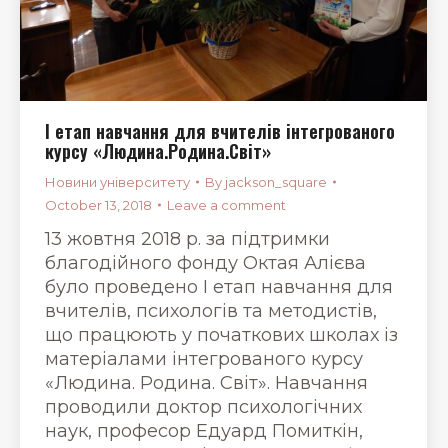
І етап навчання для вчителів інтегрованого
курсу «Людина.Родина.Світ»
Новини університету
By
jackson_square
October 13, 2018
Leave a comment
13 жовтня 2018 р. за підтримки
благодійного фонду Октая Алієва
було проведено І етап навчання для
вчителів, психологів та методистів,
що працюють у початкових школах із
матеріалами інтегрованого курсу
«Людина. Родина. Світ». Навчання
проводили доктор психологічних
наук, професор Едуард Помиткін,