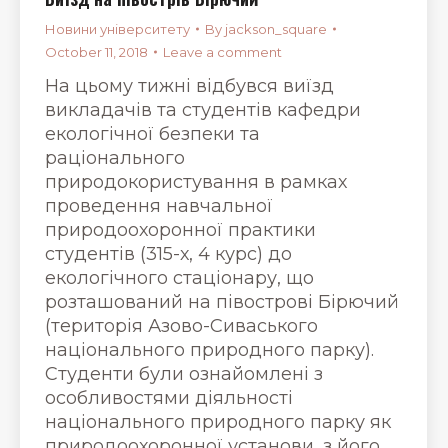
Новини університету
By
jackson_square
October 11, 2018
Leave a comment
На цьому тижні відбувся виїзд
викладачів та студентів кафедри
екологічної безпеки та
раціонального
природокористування в рамках
проведення навчальної
природоохоронної практики
студентів (315-х, 4 курс) до
екологічного стаціонару, що
розташований на півострові Бірючий
(територія Азово-Сиваського
національного природного парку).
Студенти були ознайомлені з
особливостями діяльності
національного природного парку як
природоохоронної установи, з його