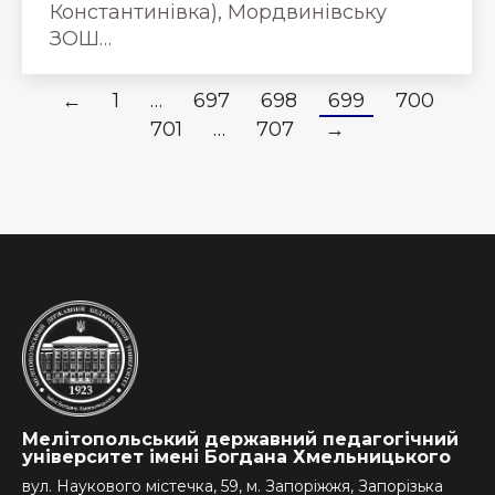
Константинівка), Мордвинівську
ЗОШ…
←
1
…
697
698
699
700
701
…
707
→
Мелітопольський державний педагогічний
університет імені Богдана Хмельницького
вул. Наукового містечка, 59, м. Запоріжжя, Запорізька