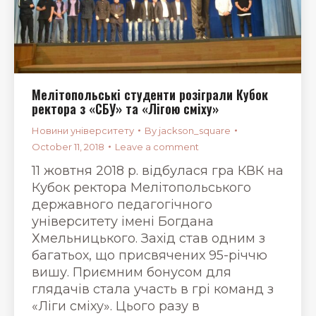
Мелітопольські студенти розіграли Кубок
ректора з «СБУ» та «Лігою сміху»
Новини університету
By
jackson_square
October 11, 2018
Leave a comment
11 жовтня 2018 р. відбулася гра КВК на
Кубок ректора Мелітопольського
державного педагогічного
університету імені Богдана
Хмельницького. Захід став одним з
багатьох, що присвячених 95-річчю
вишу. Приємним бонусом для
глядачів стала участь в грі команд з
«Ліги сміху». Цього разу в