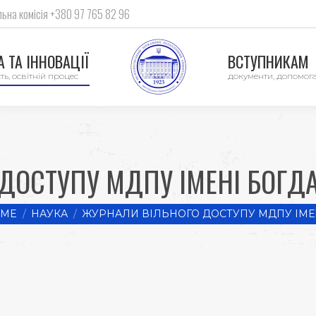
ьна комісія +380 97 765 82 96
 ТА ІННОВАЦІЇ
ВСТУПНИКАМ
ть, освітній процес
документи, допомог
ДОСТУПУ МДПУ ІМЕНІ БОГ
are here:
ME
НАУКА
ЖУРНАЛИ ВІЛЬНОГО ДОСТУПУ МДПУ ІМЕ