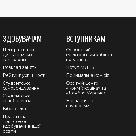
ЗДОБУВАЧАМ
ВСТУПНИКАМ
Центр освітніх
Особистий
дистанційних
електронний кабінет
технологій
вступника
Розклад занять
Вступ МДПУ
Рейтинг успішності
Приймальна комісія
Студентське
Освітній центр
самоврядування
«Крим-Україна» та
«Донбас-Україна»
Студентське
телебачення
Навчання за
ваучерами
Бібліотека
Практична
підготовка
здобувачів вищої
освіти