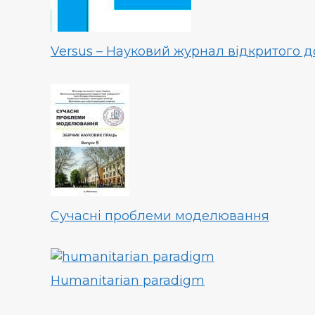
Versus – Науковий журнал відкритого д
Cучасні проблеми моделювання
Humanitarian paradigm