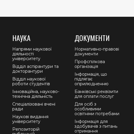
НАУКА
ДОКУМЕНТИ
Напрями наукової
Нормативно-правові
діяльності
документи
університету
Профспілкова
Відділ аспірантури та
організація
докторантури
Інформація, що
Відділ наукової
підлягає
роботи студентів
оприлюдненню
Інноваційна, науково-
Банківські реквізити
технічна діяльність
для оплати послуг
Спеціалізовані вчені
Для осіб з
ради
особливими
освітніми потребами
Наукові видання
університету
Інформація для
здобувачів з питань
Репозиторій
отримання