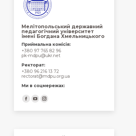
Мелітопольський державний
педагогічний університет
імені Богдана Хмельницького
Приймальна комісія:
+380 97 765 82 96
pk-mdpu@ukr.net
Ректорат:
+380 96 216 13 72
rectorat@mdpu.org.ua
Ми в соцмережах:
Find us on:
Facebook
YouTube
Instagram
page
page
page
opens
opens
opens
in
in
in
new
new
new