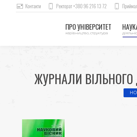
Контакти
Ректорат +380 96 216 13 72
Приймал
ПРО УНІВЕРСИТЕТ
НАУКА
керівництво, структура
діяльніс
ЖУРНАЛИ ВІЛЬНОГО 
You 
HO