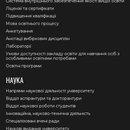
Система внутрішнього забезпечення якості вищої освіти
window
window
window
Ліцензії та сертифікати
Підвищення кваліфікації
Мова освітнього процесу
Анкетування
Анотації вибіркових дисциплін
Лабораторії
Умови доступності закладу освіти для навчання осіб з
особливими освітніми потребами
Освітні програми
НАУКА
Напрями наукової діяльності університету
Відділ аспірантури та докторантури
Відділ наукової роботи студентів
Інноваційна, науково-технічна діяльність
Спеціалізовані вчені ради
Наукові видання університету