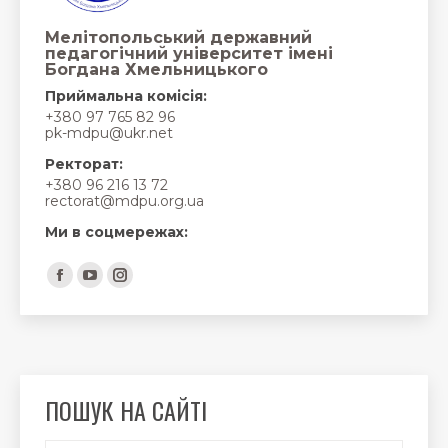
Мелітопольський державний
педагогічний університет імені
Богдана Хмельницького
Приймальна комісія:
+380 97 765 82 96
pk-mdpu@ukr.net
Ректорат:
+380 96 216 13 72
rectorat@mdpu.org.ua
Ми в соцмережах:
Find us on:
Facebook
YouTube
Instagram
page
page
page
opens
opens
opens
in
in
in
new
new
new
ПОШУК НА САЙТІ
window
window
window
Search: