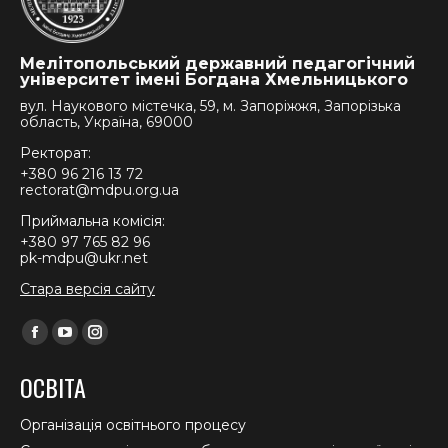
Мелітопольський державний педагогічний
університет імені Богдана Хмельницького
вул. Наукового містечка, 59, м. Запоріжжя, Запорізька
область, Україна, 69000
Ректорат:
+380 96 216 13 72
rectorat@mdpu.org.ua
Приймальна комісія:
+380 97 765 82 96
pk-mdpu@ukr.net
Стара версія сайту
Find us on:
Facebook
YouTube
Instagram
page
page
page
ОСВІТА
opens
opens
opens
in
in
in
Організація освітнього процесу
new
new
new