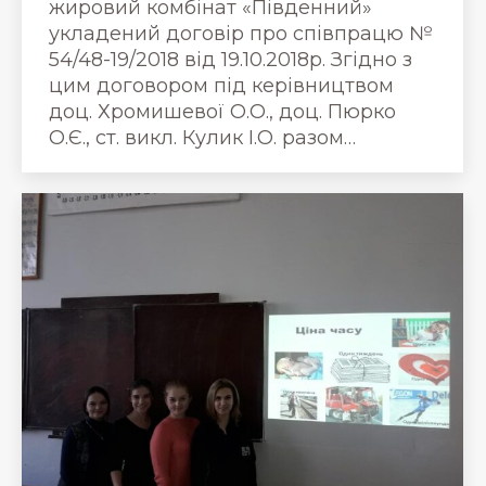
жировий комбінат «Південний»
укладений договір про співпрацю №
54/48-19/2018 від 19.10.2018р. Згідно з
цим договором під керівництвом
доц. Хромишевої О.О., доц. Пюрко
О.Є., ст. викл. Кулик І.О. разом…