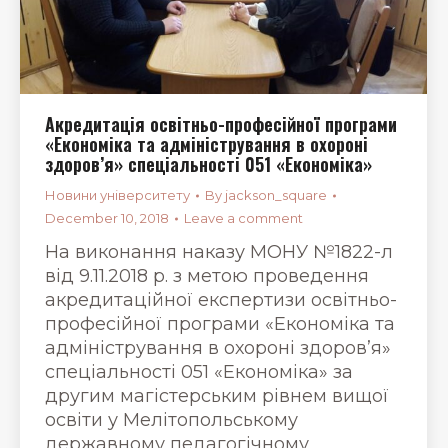
Акредитація освітньо-професійної програми
«Економіка та адміністрування в охороні
здоров’я» спеціальності 051 «Економіка»
Новини університету
By
jackson_square
December 10, 2018
Leave a comment
На виконання наказу МОНУ №1822-л
від 9.11.2018 р. з метою проведення
акредитаційної експертизи освітньо-
професійної програми «Економіка та
адміністрування в охороні здоров’я»
спеціальності 051 «Економіка» за
другим магістерським рівнем вищої
освіти у Мелітопольському
державному педагогічному