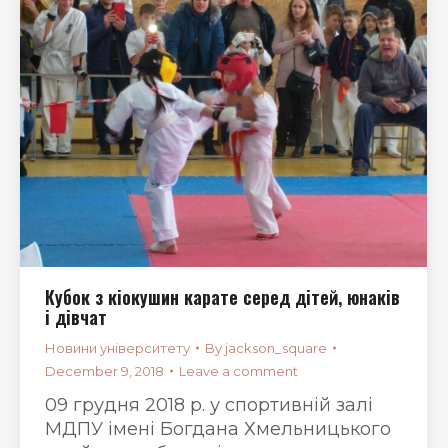
Кубок з кіокушин карате серед дітей, юнаків
і дівчат
Новини університету
By
jackson_square
December 9, 2018
Leave a comment
09 грудня 2018 р. у спортивній залі
МДПУ імені Богдана Хмельницького