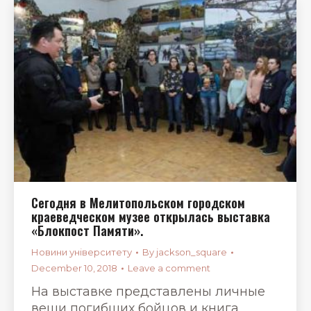
Сегодня в Мелитопольском городском
краеведческом музее открылась выставка
«Блокпост Памяти».
Новини університету
By
jackson_square
December 10, 2018
Leave a comment
На выставке представлены личные
вещи погибших бойцов и книга