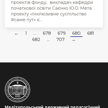
проектів фонду, викладач кафедри
початкової освіти Саєнко Ю.О. Мета
проекту «Інклюзивне суспільство
#саме-тут» є…
←
1
…
678
679
680
681
682
…
707
→
Мелітопольський державний педагогічний