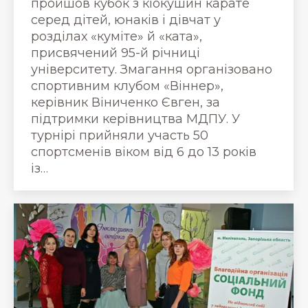
пройшов кубок з кіокушин карате
серед дітей, юнаків і дівчат у
розділах «куміте» й «ката»,
присвячений 95-й річниці
університету. Змагання організовано
спортивним клубом «Віннер»,
керівник Віниченко Євген, за
підтримки керівництва МДПУ. У
турнірі прийняли участь 50
спортсменів віком від 6 до 13 років
із…