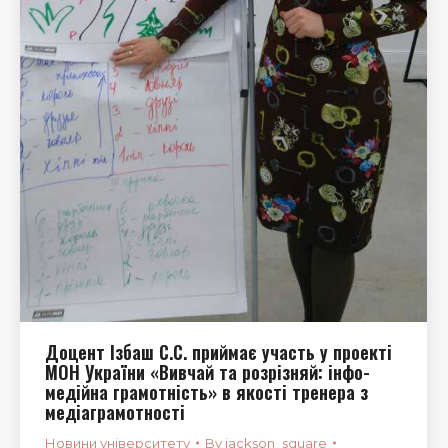
Доцент Ізбаш С.С. приймає участь у проекті
МОН України «Вивчай та розрізняй: інфо-
медійна грамотність» в якості тренера з
медіаграмотності
Новини університету
By
jackson_square