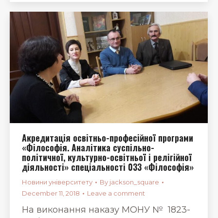
Акредитація освітньо-професійної програми
«Філософія. Аналітика суспільно-
політичної, культурно-освітньої і релігійної
діяльності» спеціальності 033 «Філософія»
Новини університету
By
jackson_square
December 11, 2018
Leave a comment
На виконання наказу МОНУ № 1823-