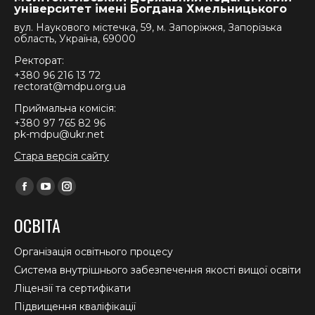
університет імені Богдана Хмельницького
вул. Наукового містечка, 59, м. Запоріжжя, Запорізька
область, Україна, 69000
Ректорат:
+380 96 216 13 72
rectorat@mdpu.org.ua
Приймальна комісія:
+380 97 765 82 96
pk-mdpu@ukr.net
Стара версія сайту
Find us on:
Facebook
YouTube
Instagram
page
page
page
ОСВІТА
opens
opens
opens
in
in
in
Організація освітнього процесу
new
new
new
Система внутрішнього забезпечення якості вищої освіти
window
window
window
Ліцензії та сертифікати
Підвищення кваліфікації