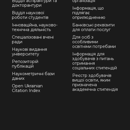
Відділ аспірантури та
організація
докторантури
Інформація, що
Відділ наукової
підлягає
роботи студентів
оприлюдненню
Інноваційна, науково-
Банківські реквізити
технічна діяльність
для оплати послуг
Спеціалізовані вчені
Для осіб з
ради
особливими
освітніми потребами
Наукові видання
університету
Інформація для
здобувачів з питань
Репозиторій
отримання
публікацій
соціальних стипендій
Наукометричні бази
Реєстр здобувачів
даних
вищої освіти, яким
призначена
Open Ukrainian
академічна стипендія
Citation Index