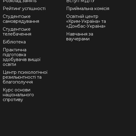
Розклад занять
Вступ МДПУ
Рейтинг успішності
Приймальна комісія
Студентське
Освітній центр
самоврядування
«Крим-Україна» та
«Донбас-Україна»
Студентське
телебачення
Навчання за
ваучерами
Бібліотека
Практична
підготовка
здобувачів вищої
освіти
Центр психологічної
резильєнтності та
благополуччя
Курс основи
національного
спротиву