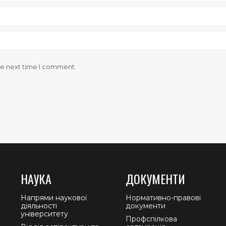
he next time I comment.
НАУКА
ДОКУМЕНТИ
Напрями наукової
Нормативно-правові
діяльності
документи
університету
Профспілкова