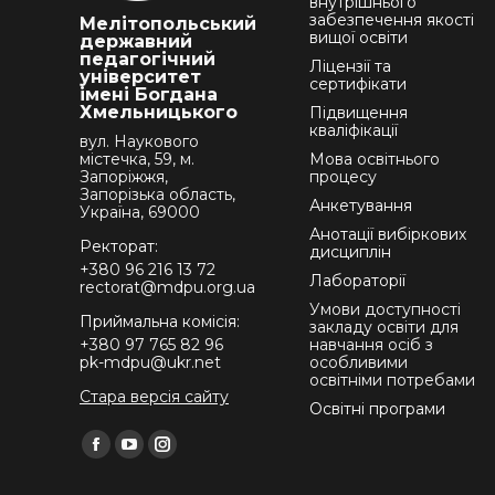
внутрішнього
забезпечення якості
Мелітопольський
вищої освіти
державний
педагогічний
Ліцензії та
університет
сертифікати
імені Богдана
Хмельницького
Підвищення
кваліфікації
вул. Наукового
містечка, 59, м.
Мова освітнього
Запоріжжя,
процесу
Запорізька область,
Анкетування
Україна, 69000
Анотації вибіркових
Ректорат:
дисциплін
+380 96 216 13 72
Лабораторії
rectorat@mdpu.org.ua
Умови доступності
Приймальна комісія:
закладу освіти для
+380 97 765 82 96
навчання осіб з
pk-mdpu@ukr.net
особливими
освітніми потребами
Стара версія сайту
Освітні програми
Find us on:
Facebook
YouTube
Instagram
page
page
page