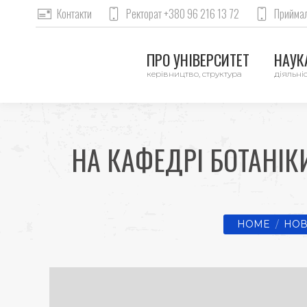
Контакти
Ректорат +380 96 216 13 72
Приймал
ПРО УНІВЕРСИТЕТ
НАУКА
керівництво, структура
діяльніс
НА КАФЕДРІ БОТАНІК
You are here:
HOME
НОВ