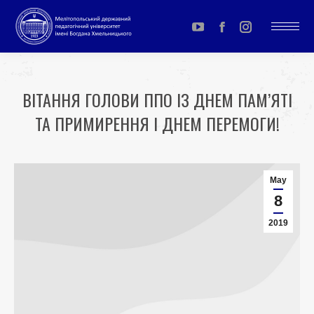
YouTube
Facebook
Instagram
page
page
page
opens
opens
opens
ВІТАННЯ ГОЛОВИ ППО ІЗ ДНЕМ ПАМ’ЯТІ
in
in
in
ТА ПРИМИРЕННЯ І ДНЕМ ПЕРЕМОГИ!
new
new
new
window
window
window
You are here:
May
8
2019