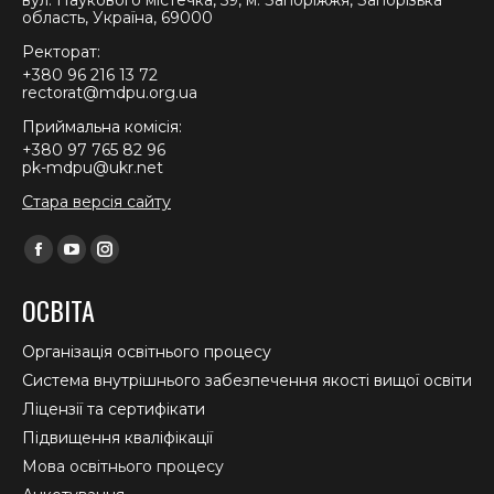
область, Україна, 69000
Ректорат:
+380 96 216 13 72
rectorat@mdpu.org.ua
Приймальна комісія:
+380 97 765 82 96
pk-mdpu@ukr.net
Стара версія сайту
Find us on:
Facebook
YouTube
Instagram
page
page
page
ОСВІТА
opens
opens
opens
in
in
in
Організація освітнього процесу
new
new
new
Система внутрішнього забезпечення якості вищої освіти
window
window
window
Ліцензії та сертифікати
Підвищення кваліфікації
Мова освітнього процесу