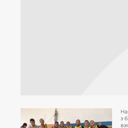
На
з 
вз