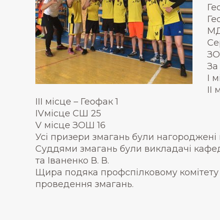
Ге
Ге
МД
Се
ЗО
За
І 
ІІ
ІІІ місце – Геофак 1
ІVмісце СШ 25
V місце ЗОШ 16
Усі призери змагань були нагороджені
Суддями змагань були викладачі кафед
та Іваненко В. В.
Щира подяка профспілковому комітету з
проведення змагань.