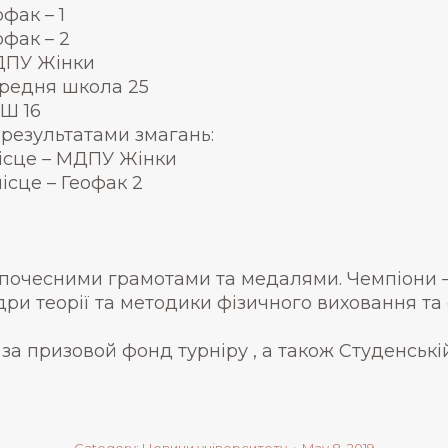
офак – 1
офак – 2
ПУ Жінки
редня школа 25
Ш 16
 результатами змагань:
місце – МДПУ Жінки
 місце – Геофак 2
 почесними грамотами та медалями. Чемпіони
ри теорії та методики фізичного виховання та
а призовой фонд турніру , а також Студенській