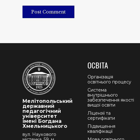
Post Comment
ОСВІТА
Організація
освітнього процесу
Система
внутрішнього
забезпечення якості
Мелітопольський
вищої освіти
державний
педагогічний
Ліцензії та
університет
сертифікати
імені Богдана
Хмельницького
Підвищення
кваліфікації
вул. Наукового
містечка, 59, м.
Мова освітнього