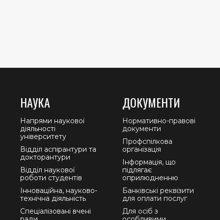
НАУКА
ДОКУМЕНТИ
Напрями наукової
Нормативно-правові
діяльності
документи
університету
Профспілкова
Відділ аспірантури та
організація
докторантури
Інформація, що
Відділ наукової
підлягає
роботи студентів
оприлюдненню
Інноваційна, науково-
Банківські реквізити
технічна діяльність
для оплати послуг
Спеціалізовані вчені
Для осіб з
ради
особливими