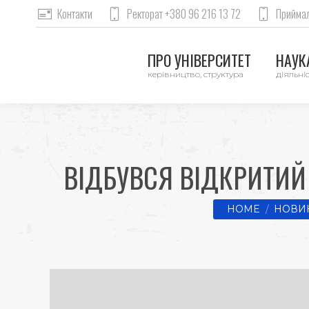
Контакти
Ректорат +380 96 216 13 72
Приймал
ПРО УНІВЕРСИТЕТ
НАУКА
керівництво, структура
діяльніс
ВІДБУВСЯ ВІДКРИТИЙ 
You are here:
HOME
НОВИН