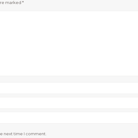
 are marked
*
he next time I comment.