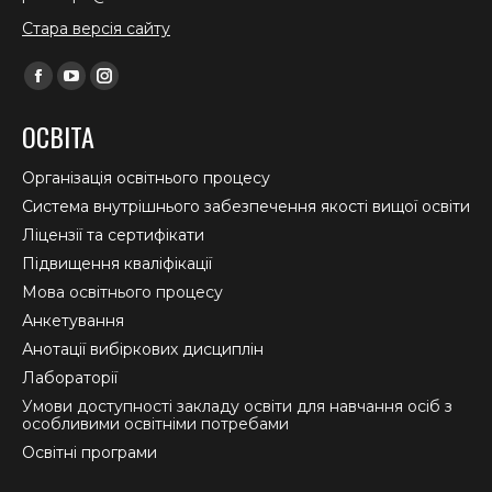
Стара версія сайту
Find us on:
Facebook
YouTube
Instagram
page
page
page
ОСВІТА
opens
opens
opens
in
in
in
Організація освітнього процесу
new
new
new
Система внутрішнього забезпечення якості вищої освіти
window
window
window
Ліцензії та сертифікати
Підвищення кваліфікації
Мова освітнього процесу
Анкетування
Анотації вибіркових дисциплін
Лабораторії
Умови доступності закладу освіти для навчання осіб з
особливими освітніми потребами
Освітні програми