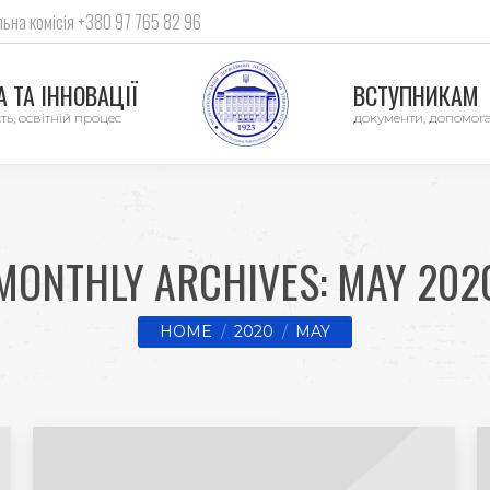
ьна комісія +380 97 765 82 96
 ТА ІННОВАЦІЇ
ВСТУПНИКАМ
ть, освітній процес
документи, допомог
MONTHLY ARCHIVES:
MAY 202
You are here:
HOME
2020
MAY