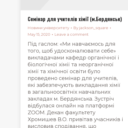
Семінар для учителів хімії (м.Бердянськ)
Новини університету
By
jackson_square
May 15, 2020
Leave a comment
Під гаслом: «Ми навчаємось для
того, щоб удосконалювати себе»
викладачами кафедр органічної і
біологічної хімії та неорганічної
хімії та хімічної освіти було
проведено семінар для учителів,
які забезпечують викладання хімії
в загальноосвітніх навчальних
закладах м. Бердянська. Зустріч
відбулася онлайн на платформі
ZOOM. Декан факультету
Хромишев В.О. привітав учасників і
висловив сподівання, що