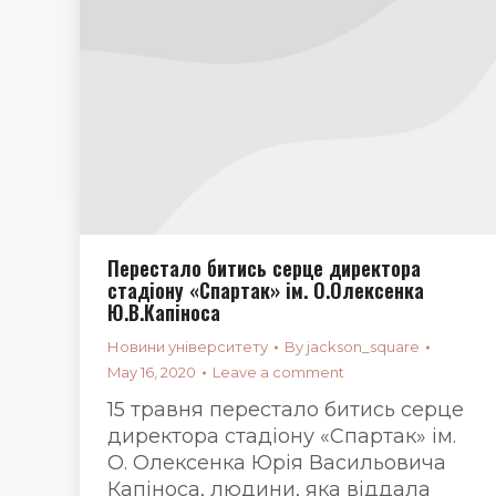
Перестало битись серце директора
стадіону «Спартак» ім. О.Олексенка
Ю.В.Капіноса
Новини університету
By
jackson_square
May 16, 2020
Leave a comment
15 травня перестало битись серце
директора стадіону «Спартак» ім.
О. Олексенка Юрія Васильовича
Капіноса, людини, яка віддала