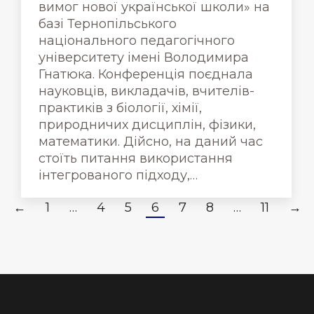
вимог нової української школи» на
базі Тернопільського
національного педагогічного
університету імені Володимира
Гнатюка. Конференція поєднала
науковців, викладачів, вчителів-
практиків з біології, хімії,
природничих дисциплін, фізики,
математики. Дійсно, на даний час
стоїть питання використання
інтегрованого підходу,…
←
1
…
4
5
6
7
8
…
11
→