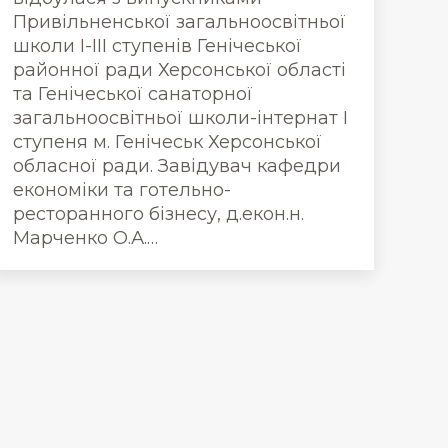
Привільненської загальноосвітньої
школи І-ІІІ ступенів Генічеської
районної ради Херсонської області
та Генічеської санаторної
загальноосвітньої школи-інтернат І
ступеня м. Генічеськ Херсонської
обласної ради. Завідувач кафедри
економіки та готельно-
ресторанного бізнесу, д.екон.н.
Марченко О.А.…