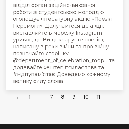
відділ організаційно-виховної
роботи зі студентською молоддю
оголошує літературну акцію «Поезія
Перемоги». Долучайтеся до акції: –
виставляйте в мережу Instagram
уривок, де Ви декларуєте поезію,
написану в роки війни та про війну; –
позначайте сторінку
@department_of_celebration_mdpu та
додавайте хештег #силаслова та
#мдпупам’ятає. Доведемо кожному
велику силу слова!
←
1
…
7
8
9
10
11