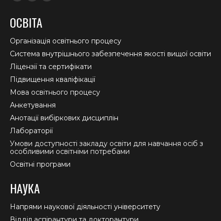
Facebook
YouTube
Instagram
page
page
page
ОСВІТА
opens
opens
opens
in
in
in
Організація освітнього процесу
new
new
new
Система внутрішнього забезпечення якості вищої освіти
window
window
window
Ліцензії та сертифікати
Підвищення кваліфікації
Мова освітнього процесу
Анкетування
Анотації вибіркових дисциплін
Лабораторії
Умови доступності закладу освіти для навчання осіб з
особливими освітніми потребами
Освітні програми
НАУКА
Напрями наукової діяльності університету
Відділ аспірантури та докторантури