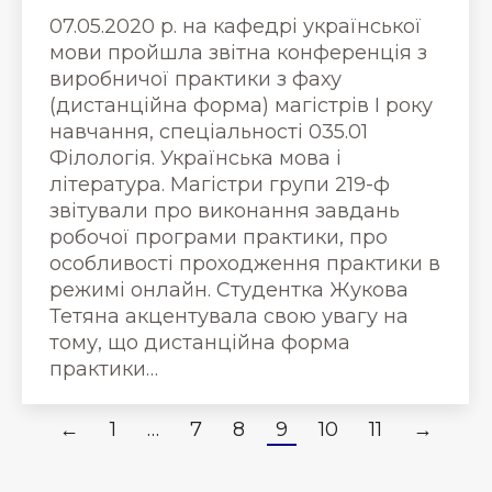
07.05.2020 р. на кафедрі української
мови пройшла звітна конференція з
виробничої практики з фаху
(дистанційна форма) магістрів І року
навчання, спеціальності 035.01
Філологія. Українська мова і
література. Магістри групи 219-ф
звітували про виконання завдань
робочої програми практики, про
особливості проходження практики в
режимі онлайн. Студентка Жукова
Тетяна акцентувала свою увагу на
тому, що дистанційна форма
практики…
←
1
…
7
8
9
10
11
→