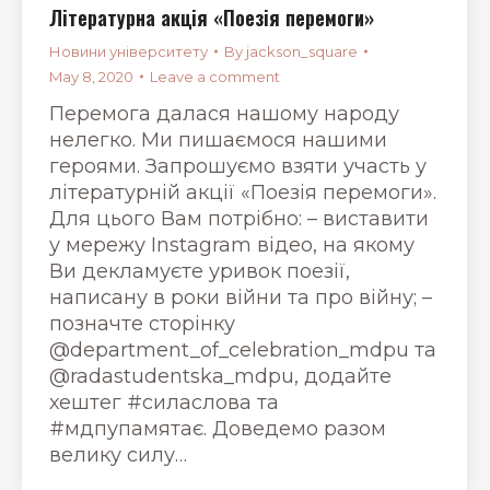
Літературна акція «Поезія перемоги»
Новини університету
By
jackson_square
May 8, 2020
Leave a comment
Перемога далася нашому народу
нелегко. Ми пишаємося нашими
героями. Запрошуємо взяти участь у
літературній акції «Поезія перемоги».
Для цього Вам потрібно: – виставити
у мережу Instagram відео, на якому
Ви декламуєте уривок поезії,
написану в роки війни та про війну; –
позначте сторінку
@department_of_celebration_mdpu та
@radastudentska_mdpu, додайте
хештег #силаслова та
#мдпупамятає. Доведемо разом
велику силу…