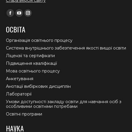
Стара версія сайту
Find us on:
Facebook
YouTube
Instagram
page
page
page
ОСВІТА
opens
opens
opens
in
in
in
Організація освітнього процесу
new
new
new
Система внутрішнього забезпечення якості вищої освіти
window
window
window
Ліцензії та сертифікати
Підвищення кваліфікації
Мова освітнього процесу
Анкетування
Анотації вибіркових дисциплін
Лабораторії
Умови доступності закладу освіти для навчання осіб з
особливими освітніми потребами
Освітні програми
НАУКА