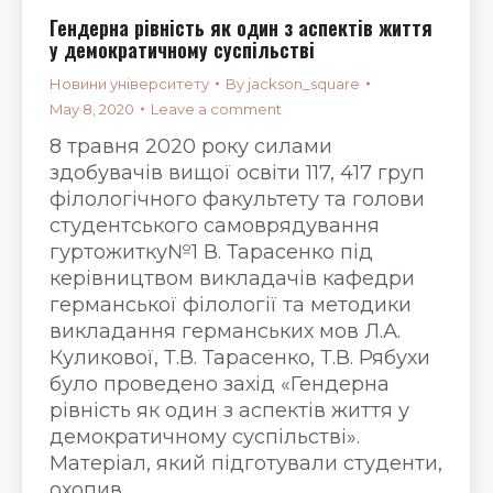
Гендерна рівність як один з аспектів життя
у демократичному суспільстві
Новини університету
By
jackson_square
May 8, 2020
Leave a comment
8 травня 2020 року силами
здобувачів вищої освіти 117, 417 груп
філологічного факультету та голови
студентського самоврядування
гуртожитку№1 В. Тарасенко під
керівництвом викладачів кафедри
германської філології та методики
викладання германських мов Л.А.
Куликової, Т.В. Тарасенко, Т.В. Рябухи
було проведено захід «Гендерна
рівність як один з аспектів життя у
демократичному суспільстві».
Матеріал, який підготували студенти,
охопив…