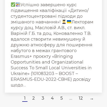
Успішно завершено курс
підвищення кваліфікації «Дитино/
студентоцентровані підходи до
змішаного навчання»!
Лекторам
курсу доц. Масловій А.В., ст. викл.
Варіній Г.Б. та доц. Коноваленко Т.В.
вдалося створити невимушену й
дружню атмосферу для поширення
набутого в межах грантового
Erasmus+ проєкту «Bringing
Opportunities and Organizational
Success To Small Local Universities in
Ukraine» (101083203 – BOOST –
ERASMUS-EDU-2022-CBHE) досвіду
щодо…
1
2
3
4
5
…
12
→