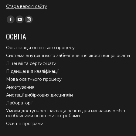
Стара версія сайту
Find us on:
Facebook
YouTube
Instagram
page
page
page
ОСВІТА
opens
opens
opens
in
in
in
Організація освітнього процесу
new
new
new
Система внутрішнього забезпечення якості вищої освіти
window
window
window
Ліцензії та сертифікати
Підвищення кваліфікації
Мова освітнього процесу
Анкетування
Анотації вибіркових дисциплін
Лабораторії
Умови доступності закладу освіти для навчання осіб з
особливими освітніми потребами
Освітні програми