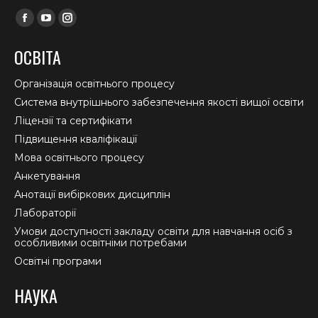
Find us on:
Facebook
YouTube
Instagram
page
page
page
ОСВІТА
opens
opens
opens
in
in
in
Організація освітнього процесу
new
new
new
Система внутрішнього забезпечення якості вищої освіти
window
window
window
Ліцензії та сертифікати
Підвищення кваліфікації
Мова освітнього процесу
Анкетування
Анотації вибіркових дисциплін
Лабораторії
Умови доступності закладу освіти для навчання осіб з
особливими освітніми потребами
Освітні програми
НАУКА