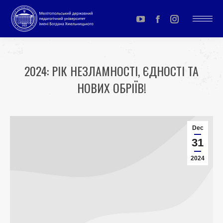
YouTube
Facebook
Instagram
page
page
page
opens
opens
opens
2024: РІК НЕЗЛАМНОСТІ, ЄДНОСТІ ТА
in
in
in
НОВИХ ОБРІЇВ!
new
new
new
window
window
window
You are here:
Dec
31
2024