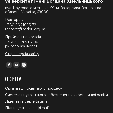
університет імені Богдана Хмельницького
вул. Наукового містечка, 59, м. Запоріжжя, Запорізька
область, Україна, 69000
Ректорат:
+380 96 216 13 72
rectorat@mdpu.org.ua
Приймальна комісія:
+380 97 765 82 96
pk-mdpu@ukr.net
Стара версія сайту
Find us on:
Facebook
YouTube
Instagram
page
page
page
ОСВІТА
opens
opens
opens
in
in
in
Організація освітнього процесу
new
new
new
Система внутрішнього забезпечення якості вищої освіти
window
window
window
Ліцензії та сертифікати
Підвищення кваліфікації