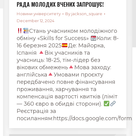
РАДА МОЛОДИХ ВЧЕНИХ ЗАПРОШУЄ!
Новини університету
By
jackson_square
December 12, 2024
Стань учасником молодіжного
обміну «Skills for Success»
Коли: 8-
16 березня 2025
Де: Майорка,
Іспанія
Вік учасників та
учасниць: 18-25, тім-лідер без
вікових обмежень
Мова заходу:
англійська
Умовами проєкту
передбачено повне фінансування
проживання, харчування та
компенсація вартості квитків (ліміт
— 360 євро в обидві сторони).
Реєстрація за
посиланням:https://docs.google.com/f