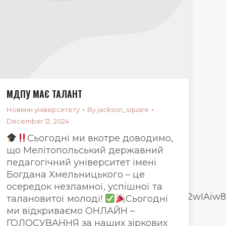
МДПУ МАЄ ТАЛАНТ
Новини університету
By
jackson_square
December 12, 2024
Сьогодні ми вкотре доводимо,
що Мелітопольський державний
педагогічний університет імені
Богдана Хмельницького – це
осередок незламної, успішної та
orms/d/e/1FAIpQLSd0VwuuMm6mn2ewsOgQs2wIAiw
талановитої молоді!
Сьогодні
ми відкриваємо ОНЛАЙН –
ГОЛОСУВАННЯ за наших зіркових