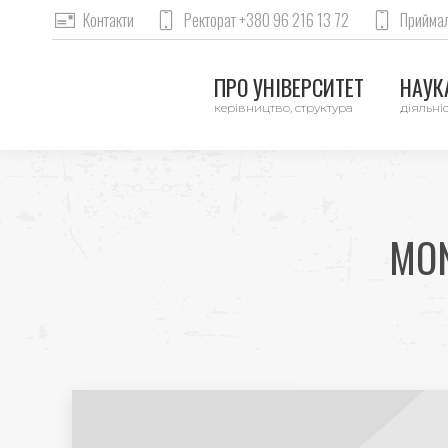
Контакти
Ректорат +380 96 216 13 72
Приймал
ПРО УНІВЕРСИТЕТ
НАУКА
керівництво, структура
діяльніс
MON