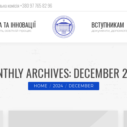
ьна комісія +380 97 765 82 96
 ТА ІННОВАЦІЇ
ВСТУПНИКАМ
ть, освітній процес
документи, допомог
THLY ARCHIVES:
DECEMBER 
You are here:
HOME
2024
DECEMBER