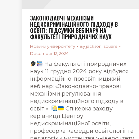
ЗАКОНОДАВЧІ МЕХАНІЗМИ
НЕДИСКРИМІНАЦІЙНОГО ПІДХОДУ В
ОСВІТІ: ПІДСУМКИ ВЕБІНАРУ НА
ФАКУЛЬТЕТІ ПРИРОДНИЧИХ НАУК
Новини університету
By
jackson_square
December 12, 2024
На факультеті природничих
наук 11 грудня 2024 року відбувся
інформаційно-просвітницький
вебінар: «Законодавчо-правові
механізми регулювання
недискримінаційного підходу в
освіті».
Спікерка заходу:
керівниця Центру
недискримінаційної освіти,
професорка кафедри освітології та
педагогіки мистецтва університету