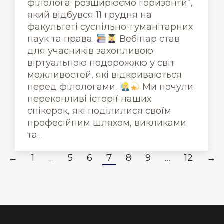
філолога: розширюємо горизонти”,
який відбувся 11 грудня на
факультеті суспільно-гуманітарних
наук та права.
Вебінар став
для учасників захопливою
віртуальною подорожжю у світ
можливостей, які відкриваються
перед філологами.
Ми почули
переконливі історії наших
спікерок, які поділилися своїм
професійним шляхом, викликами
та…
←
1
…
5
6
7
8
9
…
12
→