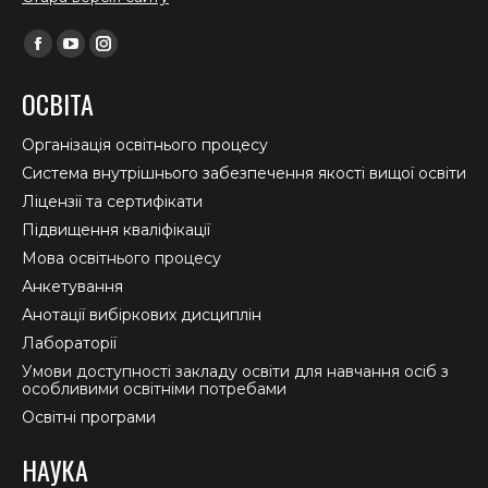
Find us on:
Facebook
YouTube
Instagram
page
page
page
ОСВІТА
opens
opens
opens
in
in
in
Організація освітнього процесу
new
new
new
Система внутрішнього забезпечення якості вищої освіти
window
window
window
Ліцензії та сертифікати
Підвищення кваліфікації
Мова освітнього процесу
Анкетування
Анотації вибіркових дисциплін
Лабораторії
Умови доступності закладу освіти для навчання осіб з
особливими освітніми потребами
Освітні програми
НАУКА