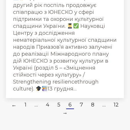
другий рік поспіль продовжує
співпрацю з ЮНЕСКО у сфері
підтримки та охорони культурної
спадщини України.
Науковці
Центру з дослідження
нематеріальної культурної спадщини
народів Приазов’я активно залучені
до реалізації Міжнародного плану
дій ЮНЕСКО з розвитку культури в
Україні (розділ 5 – «Зміцнення
стійкості через культуру» /
Strengthening resiliencethrough
culture).
13 грудня…
←
1
…
4
5
6
7
8
…
12
→