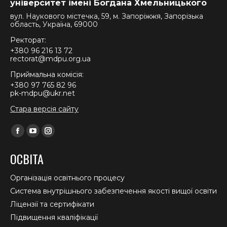
університет імені Богдана Хмельницького
вул. Наукового містечка, 59, м. Запоріжжя, Запорізька
область, Україна, 69000
Ректорат:
+380 96 216 13 72
rectorat@mdpu.org.ua
Приймальна комісія:
+380 97 765 82 96
pk-mdpu@ukr.net
Стара версія сайту
Find us on:
Facebook
YouTube
Instagram
page
page
page
ОСВІТА
opens
opens
opens
in
in
in
Організація освітнього процесу
new
new
new
Система внутрішнього забезпечення якості вищої освіти
window
window
window
Ліцензії та сертифікати
Підвищення кваліфікації