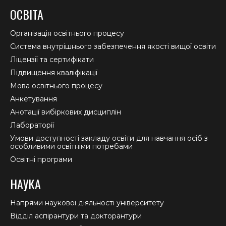
page
page
page
ОСВІТА
opens
opens
opens
in
in
in
Організація освітнього процесу
new
new
new
Система внутрішнього забезпечення якості вищої освіти
window
window
window
Ліцензії та сертифікати
Підвищення кваліфікації
Мова освітнього процесу
Анкетування
Анотації вибіркових дисциплін
Лабораторії
Умови доступності закладу освіти для навчання осіб з
особливими освітніми потребами
Освітні програми
НАУКА
Напрями наукової діяльності університету
Відділ аспірантури та докторантури