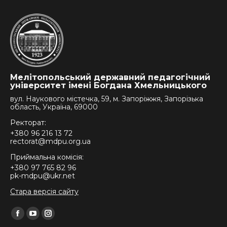
Мелітопольський державний педагогічний
університет імені Богдана Хмельницького
вул. Наукового містечка, 59, м. Запоріжжя, Запорізька
область, Україна, 69000
Ректорат:
+380 96 216 13 72
rectorat@mdpu.org.ua
Приймальна комісія:
+380 97 765 82 96
pk-mdpu@ukr.net
Стара версія сайту
Find us on:
Facebook
YouTube
Instagram