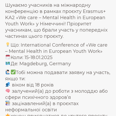
Шукаємо учасників на міжнародну
конференцію в рамках проєкту Erasmus+
KA2 «We care – Mental Health in European
Youth Work» у Німеччині! Пріоритет
учасникам, що брали участь у попередніх
частинах цього проєкту.
Що: International Conference of «We care
– Mental Health in European Youth Work»
Коли: 15-18.01.2025
Де: Magdeburg, Germany
Тобі можна подавати заявку на участь,
якщо ти:
віком від 18 років
залучений(а) до роботи з молоддю або
сфери психічного здоровʼя
зацікавлений(а) в проєктах
неформальної освіти
хочеш приєднатися до крутого проєкту,