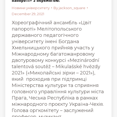
Новини університету
By
jackson_square
December 29, 2021
Хореографічний ансамбль «Цвіт
папороті» Мелітопольського
державного педагогічного
університету імені Богдана
Хмельницького прийняв участь у
Міжнародному багатожанровому
двотуровому конкурсі «Mezinárodní
talentová soutěž – Mikulašské hvězdy
2021» («Миколайські зірки – 2021»),
який проходив при підтримці
Міністерства культури та сприяння
головного управління культури міста
Прага, Чеська Республіка в рамках
міжнародного проєкту Україна-Чехія.
Голова оргкомітету – заслужений
професор, музикант…