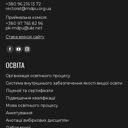
+380 96 216 13 72
rectorat@mdpu.org.ua
Приймальна комісія:
+380 97 765 82 96
pk-mdpu@ukr.net
Стара версія сайту
Find us on:
Facebook
YouTube
Instagram
page
page
page
ОСВІТА
opens
opens
opens
in
in
in
Організація освітнього процесу
new
new
new
Система внутрішнього забезпечення якості вищої освіти
window
window
window
Ліцензії та сертифікати
Підвищення кваліфікації
Мова освітнього процесу
Анкетування
Анотації вибіркових дисциплін
Лабораторії