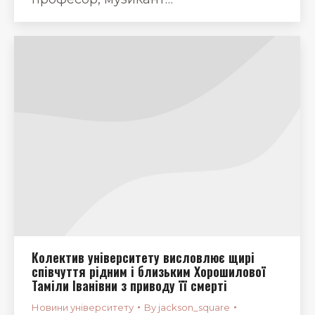
Колектив університету висловлює щирі
співчуття рідним і близьким Хорошилової
Таміли Іванівни з приводу її смерті
Новини університету
By
jackson_square