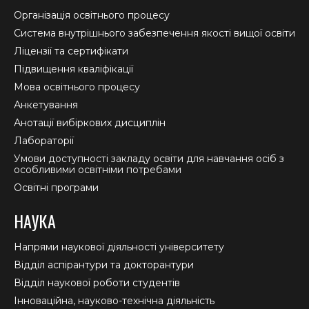
in
in
in
Організація освітнього процесу
new
new
new
Система внутрішнього забезпечення якості вищої освіти
window
window
window
Ліцензії та сертифікати
Підвищення кваліфікації
Мова освітнього процесу
Анкетування
Анотації вибіркових дисциплін
Лабораторії
Умови доступності закладу освіти для навчання осіб з
особливими освітніми потребами
Освітні програми
НАУКА
Напрями наукової діяльності університету
Відділ аспірантури та докторантури
Відділ наукової роботи студентів
Інноваційна, науково-технічна діяльність