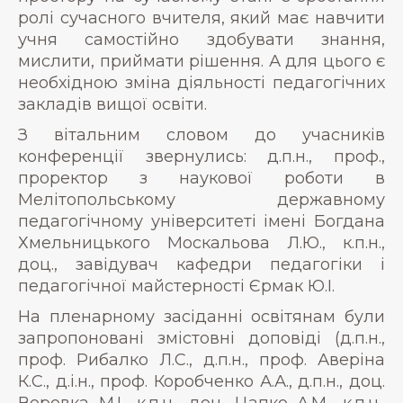
ролі сучасного вчителя, який має навчити
учня самостійно здобувати знання,
мислити, приймати рішення. А для цього є
необхідною зміна діяльності педагогічних
закладів вищої освіти.
З вітальним словом до учасників
конференції звернулись: д.п.н., проф.,
проректор з наукової роботи в
Мелітопольському державному
педагогічному університеті імені Богдана
Хмельницького Москальова Л.Ю., к.п.н.,
доц., завідувач кафедри педагогіки і
педагогічної майстерності Єрмак Ю.І.
На пленарному засіданні освітянам були
запропоновані змістовні доповіді (д.п.н.,
проф. Рибалко Л.С., д.п.н., проф. Аверіна
К.С., д.і.н., проф. Коробченко А.А., д.п.н., доц.
Воровка М.І., к.п.н., доц. Цапко А.М., к.п.н.,