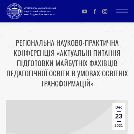
YouTube
Facebook
Instagram
page
page
page
opens
opens
opens
РЕГІОНАЛЬНА НАУКОВО-ПРАКТИЧНА
in
in
in
КОНФЕРЕНЦІЯ «АКТУАЛЬНІ ПИТАННЯ
new
new
new
window
window
window
ПІДГОТОВКИ МАЙБУТНІХ ФАХІВЦІВ
ПЕДАГОГІЧНОЇ ОСВІТИ В УМОВАХ ОСВІТНІХ
ТРАНСФОРМАЦІЙ»
You are here:
Dec
23
2021