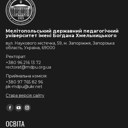
Мелітопольський державний педагогічний
університет імені Богдана Хмельницького
вул. Наукового містечка, 59, м. Запоріжжя, Запорізька
область, Україна, 69000
Ректорат:
+380 96 216 13 72
rectorat@mdpu.org.ua
Приймальна комісія:
+380 97 765 82 96
pk-mdpu@ukr.net
Стара версія сайту
Find us on:
Facebook
YouTube
Instagram
page
page
page
ОСВІТА
opens
opens
opens