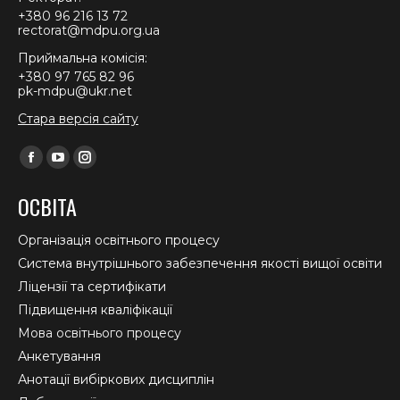
+380 96 216 13 72
rectorat@mdpu.org.ua
Приймальна комісія:
+380 97 765 82 96
pk-mdpu@ukr.net
Стара версія сайту
Find us on:
Facebook
YouTube
Instagram
page
page
page
ОСВІТА
opens
opens
opens
in
in
in
Організація освітнього процесу
new
new
new
Система внутрішнього забезпечення якості вищої освіти
window
window
window
Ліцензії та сертифікати
Підвищення кваліфікації
Мова освітнього процесу
Анкетування
Анотації вибіркових дисциплін