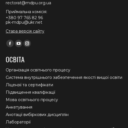
rectorat@mdpu.org.ua
Приймальна комісія:
+380 97 765 82 96
pk-mdpu@ukr.net
Стара версія сайту
Find us on:
Facebook
YouTube
Instagram
page
page
page
ОСВІТА
opens
opens
opens
in
in
in
Організація освітнього процесу
new
new
new
Система внутрішнього забезпечення якості вищої освіти
window
window
window
Ліцензії та сертифікати
Підвищення кваліфікації
Мова освітнього процесу
Анкетування
Анотації вибіркових дисциплін
Лабораторії