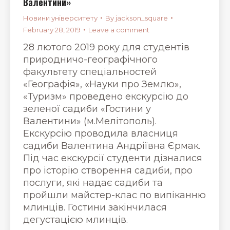
Валентини»
Новини університету
By
jackson_square
February 28, 2019
Leave a comment
28 лютого 2019 року для студентів
природничо-географічного
факультету спеціальностей
«Географія», «Науки про Землю»,
«Туризм» проведено екскурсію до
зеленої садиби «Гостини у
Валентини» (м.Мелітополь).
Екскурсію проводила власниця
садиби Валентина Андріївна Єрмак.
Під час екскурсії студенти дізналися
про історію створення садиби, про
послуги, які надає садиби та
пройшли майстер-клас по випіканню
млинців. Гостини закінчилася
дегустацією млинців.