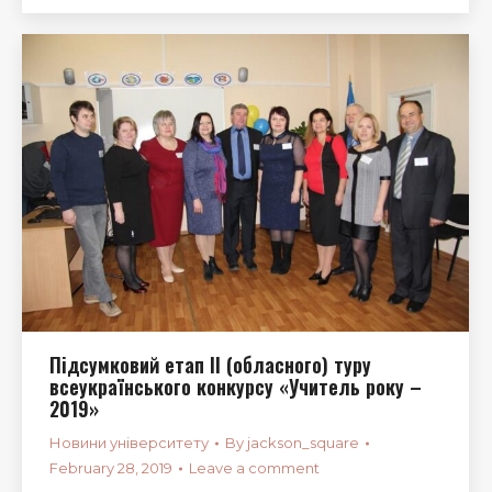
Підсумковий етап ІІ (обласного) туру
всеукраїнського конкурсу «Учитель року –
2019»
Новини університету
By
jackson_square
February 28, 2019
Leave a comment