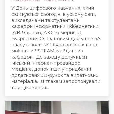
У День цифрового навчання, який
святкується сьогодні в усьому світі,
викладачами та студентами
кафедри інформатики і кібернетики
А.В. Чорною, А.Ю. Чемерис, Д.
Букреєвим, О. Івановим для учнів 5А
класу школи № 1 було організовано
мобільний STEAM-майданчик
кафедри. До заходу долучився
міський Інтернет-провайдер
Медіана, допомігши у придбанні
додаткових 3D-ручок та видаткових
матеріалів. Дітлахам запропонували
такі цікавинки…