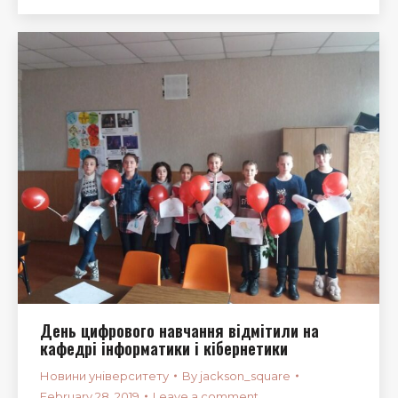
День цифрового навчання відмітили на
кафедрі інформатики і кібернетики
Новини університету
By
jackson_square
February 28, 2019
Leave a comment