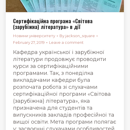
Сертифікаційна програма «Світова
(зарубіжна) література» в дії
Новини університету
By
jackson_square
February 27, 2019
Leave a comment
Кафедра української і зарубіжної
літератури продовжує проводити
курси за сертифікаційними
програмами. Так, з понеділка
викладачами кафедри була
розпочата робота зі слухачами
сертифікаційної програми «Світова
(зарубіжна) література», яка
призначена для студентів та
випускників закладів професійної та
вищої освіти. Мета програми полягає
у: засвоєнні слухачами особливостей