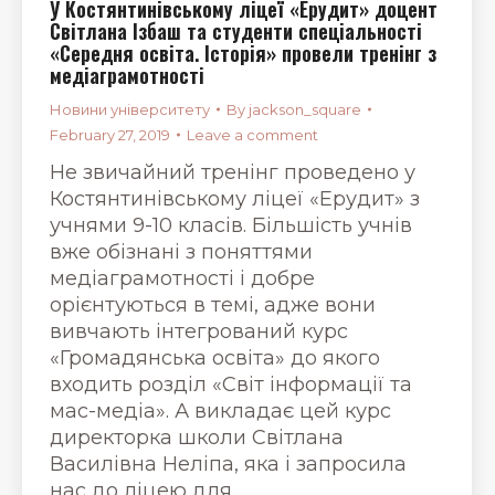
У Костянтинівському ліцеї «Ерудит» доцент
Світлана Ізбаш та студенти спеціальності
«Середня освіта. Історія» провели тренінг з
медіаграмотності
Новини університету
By
jackson_square
February 27, 2019
Leave a comment
Не звичайний тренінг проведено у
Костянтинівському ліцеї «Ерудит» з
учнями 9-10 класів. Більшість учнів
вже обізнані з поняттями
медіаграмотності і добре
орієнтуються в темі, адже вони
вивчають інтегрований курс
«Громадянська освіта» до якого
входить розділ «Світ інформації та
мас-медіа». А викладає цей курс
директорка школи Світлана
Василівна Неліпа, яка і запросила
нас до ліцею для…