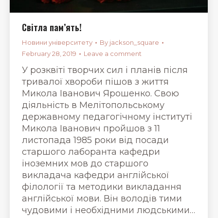
Світла пам’ять!
Новини університету
By
jackson_square
February 28, 2019
Leave a comment
У розквіті творчих сил і планів після
тривалої хвороби пішов з життя
Микола Іванович Ярошенко. Свою
діяльність в Мелітопольському
державному педагогічному інституті
Микола Іванович пройшов з 11
листопада 1985 роки від посади
старшого лаборанта кафедри
іноземних мов до старшого
викладача кафедри англійської
філології та методики викладання
англійської мови. Він володів тими
чудовими і необхідними людськими…