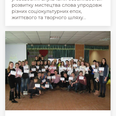
розвитку мистецтва слова упродовж
різних соціокультурних епох,
життєвого та творчого шляху…