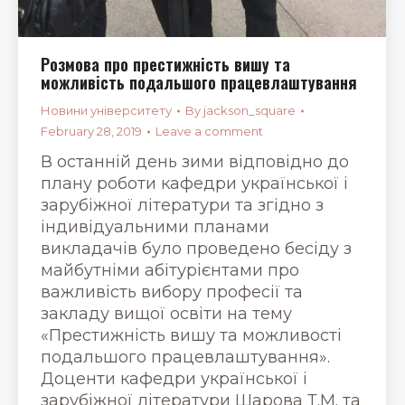
Розмова про престижність вишу та
можливість подальшого працевлаштування
Новини університету
By
jackson_square
February 28, 2019
Leave a comment
В останній день зими відповідно до
плану роботи кафедри української і
зарубіжної літератури та згідно з
індивідуальними планами
викладачів було проведено бесіду з
майбутніми абітурієнтами про
важливість вибору професії та
закладу вищої освіти на тему
«Престижність вишу та можливості
подальшого працевлаштування».
Доценти кафедри української і
зарубіжної літератури Шарова Т.М. та