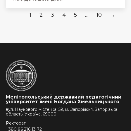
1
2
3
4
5
…
10
→
Мелітопольський державний педагогічний
університет імені Богдана Хмельницького
вул. Наукового містечка, 59, м. Запоріжжя, Запорізька
область, Україна, 69000
Ректорат:
+380 96 216 13 72