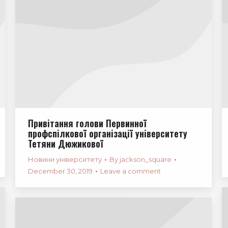
Привітання голови Первинної
профспілкової організації університету
Тетяни Дюжикової
Новини університету
By
jackson_square
December 30, 2019
Leave a comment