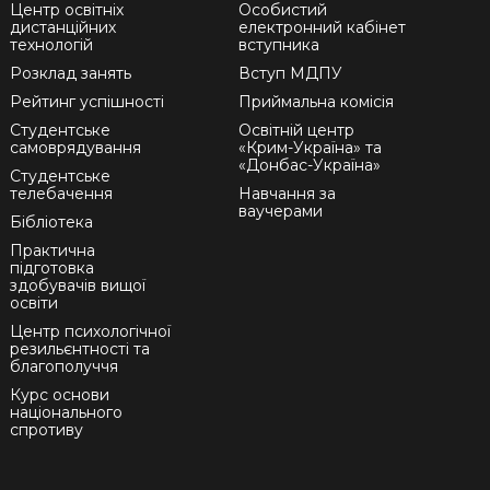
Центр освітніх
Особистий
дистанційних
електронний кабінет
технологій
вступника
Розклад занять
Вступ МДПУ
Рейтинг успішності
Приймальна комісія
Студентське
Освітній центр
самоврядування
«Крим-Україна» та
«Донбас-Україна»
Студентське
телебачення
Навчання за
ваучерами
Бібліотека
Практична
підготовка
здобувачів вищої
освіти
Центр психологічної
резильєнтності та
благополуччя
Курс основи
національного
спротиву