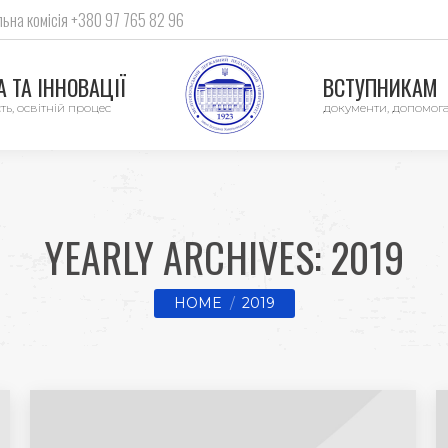
ьна комісія +380 97 765 82 96
 ТА ІННОВАЦІЇ
ВСТУПНИКАМ
ть, освітній процес
документи, допомог
YEARLY ARCHIVES:
2019
You are here:
HOME
2019