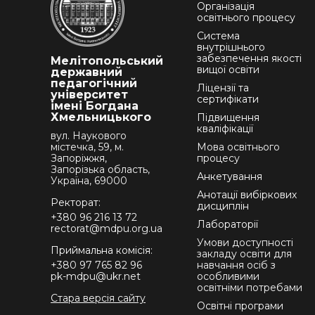
Організація
освітнього процесу
Система
внутрішнього
забезпечення якості
Мелітопольський
вищої освіти
державний
педагогічний
Ліцензії та
університет
сертифікати
імені Богдана
Хмельницького
Підвищення
кваліфікації
вул. Наукового
містечка, 59, м.
Мова освітнього
Запоріжжя,
процесу
Запорізька область,
Анкетування
Україна, 69000
Анотації вибіркових
Ректорат:
дисциплін
+380 96 216 13 72
Лабораторії
rectorat@mdpu.org.ua
Умови доступності
Приймальна комісія:
закладу освіти для
+380 97 765 82 96
навчання осіб з
pk-mdpu@ukr.net
особливими
освітніми потребами
Стара версія сайту
Освітні програми