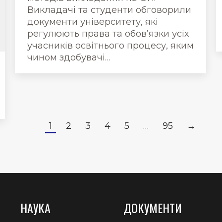
Викладачі та студенти обговорили
документи університету, які
регулюють права та обов’язки усіх
учасників освітнього процесу, яким
чином здобувачі…
1
2
3
4
5
…
95
→
НАУКА
ДОКУМЕНТИ