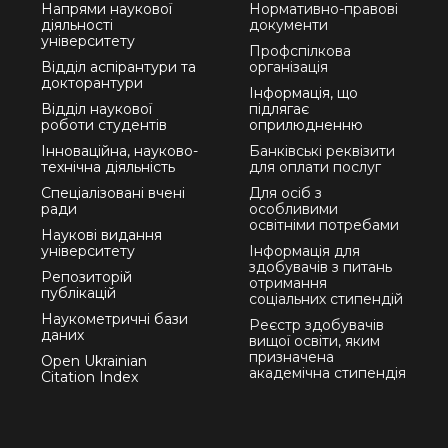
Напрями наукової
Нормативно-правові
діяльності
документи
університету
Профспілкова
Відділ аспірантури та
організація
докторантури
Інформація, що
Відділ наукової
підлягає
роботи студентів
оприлюдненню
Інноваційна, науково-
Банківські реквізити
технічна діяльність
для оплати послуг
Спеціалізовані вчені
Для осіб з
ради
особливими
освітніми потребами
Наукові видання
університету
Інформація для
здобувачів з питань
Репозиторій
отримання
публікацій
соціальних стипендій
Наукометричні бази
Реєстр здобувачів
даних
вищої освіти, яким
призначена
Open Ukrainian
академічна стипендія
Citation Index