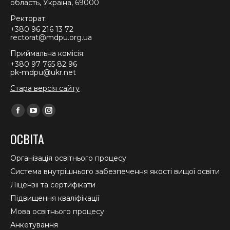
область, Україна, 69000
Ректорат:
+380 96 216 13 72
rectorat@mdpu.org.ua
Приймальна комісія:
+380 97 765 82 96
pk-mdpu@ukr.net
Стара версія сайту
Find us on:
Facebook
YouTube
Instagram
page
page
page
ОСВІТА
opens
opens
opens
in
in
in
Організація освітнього процесу
new
new
new
Система внутрішнього забезпечення якості вищої освіти
window
window
window
Ліцензії та сертифікати
Підвищення кваліфікації
Мова освітнього процесу
Анкетування