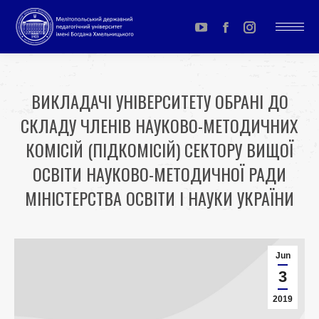
YouTube
Facebook
Instagram
page
page
page
opens
opens
opens
ВИКЛАДАЧІ УНІВЕРСИТЕТУ ОБРАНІ ДО
in
in
in
СКЛАДУ ЧЛЕНІВ НАУКОВО-МЕТОДИЧНИХ
new
new
new
window
window
window
КОМІСІЙ (ПІДКОМІСІЙ) СЕКТОРУ ВИЩОЇ
ОСВІТИ НАУКОВО-МЕТОДИЧНОЇ РАДИ
МІНІСТЕРСТВА ОСВІТИ І НАУКИ УКРАЇНИ
You are here:
Jun
3
2019