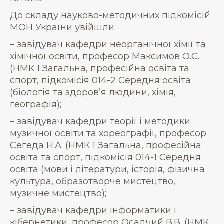
До складу науково-методичних підкомісій
МОН України увійшли:
– завідувач кафедри неорганічної хімії та
хімічної освіти, професор Максимов О.С.
(НМК 1 Загальна, професійна освіта та
спорт, підкомісія 014-2 Середня освіта
(біологія та здоров’я людини, хімія,
географія);
– завідувач кафедри теорії і методики
музичної освіти та хореографії, професор
Сегеда Н.А. (НМК 1 Загальна, професійна
освіта та спорт, підкомісія 014-1 Середня
освіта (мови і літератури, історія, фізична
культура, образотворче мистецтво,
музичне мистецтво);
– завідувач кафедри інформатики і
кібернетики, професор Осадчий В.В. (НМК