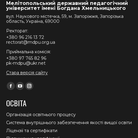
Мелітопольський державний педагогічний
університет імені Богдана Хмельницького
вул. Наукового містечка, 59, м. Запоріжжя, Запорізька
область, Україна, 69000
Ректорат:
+380 96 216 13 72
rectorat@mdpu.org.ua
Приймальна комісія:
+380 97 765 82 96
pk-mdpu@ukr.net
Стара версія сайту
Find us on:
Facebook
YouTube
Instagram
page
page
page
ОСВІТА
opens
opens
opens
in
in
in
Організація освітнього процесу
new
new
new
Система внутрішнього забезпечення якості вищої освіти
window
window
window
Ліцензії та сертифікати