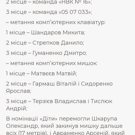
2 місце – команда «НВК № 16»;
3 місце – команда «05 07 033»;
– метання комп’ютерних клавіатур:
1 місце – Шандаров Микита;
2 місце – Стрепков Данило;
3 місце – Гуманенко Дмитро;
– метання комп’ютерних мишок:
1 місце – Матвєєв Матвій;
2 місце – Гармаш Віталій і Сидоренко
Ярослав;
3 місце – Терзієв Владислав і Тислюк
Андрій;
В номінації «Діти» перемогли Шкарупа
Олександр, який закинув мишку дальше
всіх (17 метрів), і Авраменко Арсеній, який