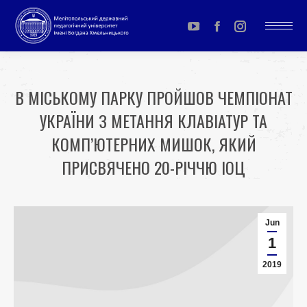
YouTube
Facebook
Instagram
page
page
page
opens
opens
opens
В МІСЬКОМУ ПАРКУ ПРОЙШОВ ЧЕМПІОНАТ
in
in
in
УКРАЇНИ З МЕТАННЯ КЛАВІАТУР ТА
new
new
new
window
window
window
КОМП’ЮТЕРНИХ МИШОК, ЯКИЙ
ПРИСВЯЧЕНО 20-РІЧЧЮ ІОЦ
You are here:
Jun
1
2019