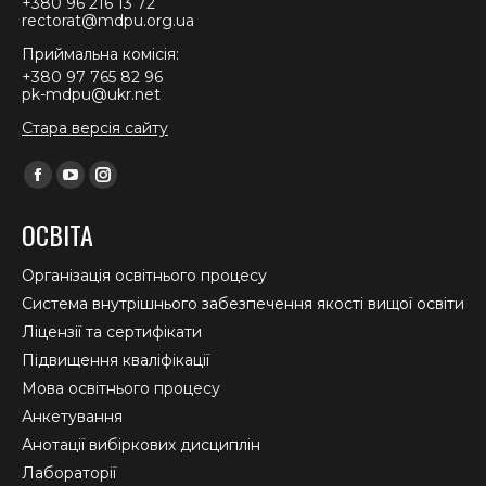
+380 96 216 13 72
rectorat@mdpu.org.ua
Приймальна комісія:
+380 97 765 82 96
pk-mdpu@ukr.net
Стара версія сайту
Find us on:
Facebook
YouTube
Instagram
page
page
page
ОСВІТА
opens
opens
opens
in
in
in
Організація освітнього процесу
new
new
new
Система внутрішнього забезпечення якості вищої освіти
window
window
window
Ліцензії та сертифікати
Підвищення кваліфікації
Мова освітнього процесу
Анкетування
Анотації вибіркових дисциплін
Лабораторії