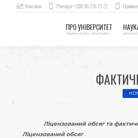
Контакти
Ректорат +380 96 216 13 72
Приймал
ПРО УНІВЕРСИТЕТ
НАУКА
керівництво, структура
діяльніс
ФАКТИЧН
You a
HO
Ліцензований обсяг та фактична
Ліцензований обсяг