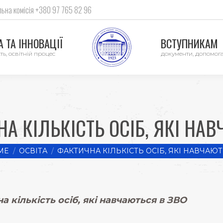
ьна комісія +380 97 765 82 96
 ТА ІННОВАЦІЇ
ВСТУПНИКАМ
ть, освітній процес
документи, допомог
А КІЛЬКІСТЬ ОСІБ, ЯКІ НА
re here:
ME
ОСВІТА
ФАКТИЧНА КІЛЬКІСТЬ ОСІБ, ЯКІ НАВЧАЮ
 кількість осіб, які навчаються в ЗВО