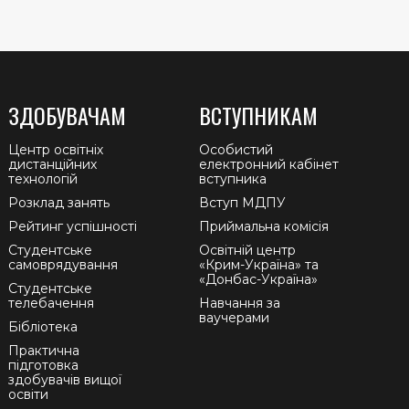
ЗДОБУВАЧАМ
ВСТУПНИКАМ
Центр освітніх
Особистий
дистанційних
електронний кабінет
технологій
вступника
Розклад занять
Вступ МДПУ
Рейтинг успішності
Приймальна комісія
Студентське
Освітній центр
самоврядування
«Крим-Україна» та
«Донбас-Україна»
Студентське
телебачення
Навчання за
ваучерами
Бібліотека
Практична
підготовка
здобувачів вищої
освіти