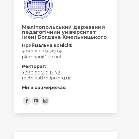
Мелітопольський державний
педагогічний університет
імені Богдана Хмельницького
Приймальна комісія:
+380 97 765 82 96
pk-mdpu@ukr.net
Ректорат:
+380 96 216 13 72
rectorat@mdpu.org.ua
Ми в соцмережах:
Find us on:
Facebook
YouTube
Instagram
page
page
page
opens
opens
opens
in
in
in
new
new
new