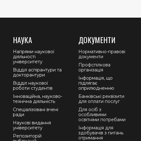
НАУКА
ДОКУМЕНТИ
Напрями наукової
Нормативно-правові
діяльності
документи
університету
Профспілкова
Відділ аспірантури та
організація
докторантури
Інформація, що
Відділ наукової
підлягає
роботи студентів
оприлюдненню
Інноваційна, науково-
Банківські реквізити
технічна діяльність
для оплати послуг
Спеціалізовані вчені
Для осіб з
ради
особливими
освітніми потребами
Наукові видання
університету
Інформація для
здобувачів з питань
Репозиторій
отримання