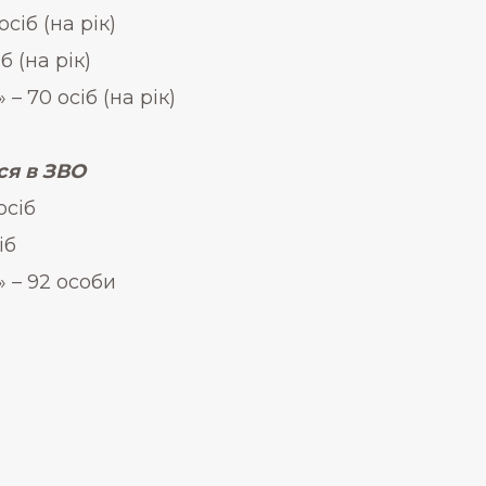
сіб (на рік)
б (на рік)
– 70 осіб (на рік)
ся в ЗВ
О
осіб
іб
» – 92 особи