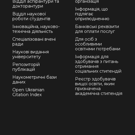
Відділ аспірантури та
організація
докторантури
Інформація, що
Відділ наукової
підлягає
роботи студентів
оприлюдненню
Інноваційна, науково-
Банківські реквізити
технічна діяльність
для оплати послуг
Спеціалізовані вчені
Для осіб з
ради
особливими
освітніми потребами
Наукові видання
університету
Інформація для
здобувачів з питань
Репозиторій
отримання
публікацій
соціальних стипендій
Наукометричні бази
Реєстр здобувачів
даних
вищої освіти, яким
призначена
Open Ukrainian
академічна стипендія
Citation Index