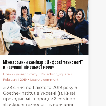
Міжнародний семінар «Цифрові технології
в навчанні німецької мови»
Новини університету
By
jackson_square
February 1, 2019
Leave a comment
З 29 січня по 1 лютого 2019 року в
Goethe-Institut в Україні (м. Київ)
проходив міжнародний семінар
«Цифрові технології в навчанні