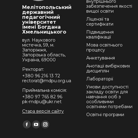
внутрішнього
забезпечення якості
Мелітопольський
вищої освіти
державний
педагогічний
Ліцензії та
університет
сертифікати
імені Богдана
Хмельницького
Підвищення
кваліфікації
вул. Наукового
містечка, 59, м.
Мова освітнього
Запоріжжя,
процесу
Запорізька область,
Анкетування
Україна, 69000
Анотації вибіркових
Ректорат:
дисциплін
+380 96 216 13 72
Лабораторії
rectorat@mdpu.org.ua
Умови доступності
Приймальна комісія:
закладу освіти для
+380 97 765 82 96
навчання осіб з
pk-mdpu@ukr.net
особливими
освітніми потребами
Стара версія сайту
Освітні програми
Find us on:
Facebook
YouTube
Instagram
page
page
page