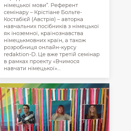
німецької мови”. Референт
семінару – Крістіане Больте-
Костабієй (Австрія) – авторка
навчальних посібників з німецької
як іноземної, країнознавства
німецькмовних країн, а також
розробниця онлайн-курсу
redaktion-D. Це вже третій семінар
в рамках проекту «Вчимося
навчати німецької»…