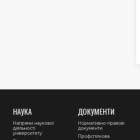
НАУКА
ДОКУМЕНТИ
Напрями наукової
Нормативно-правові
діяльності
документи
університету
Профспілкова