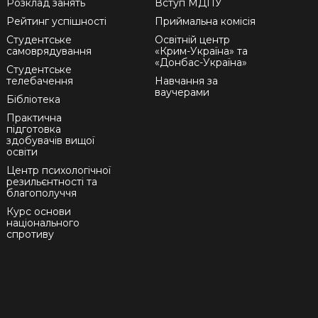
Розклад занять
Вступ МДПУ
Рейтинг успішності
Приймальна комісія
Студентське
Освітній центр
самоврядування
«Крим-Україна» та
«Донбас-Україна»
Студентське
телебачення
Навчання за
ваучерами
Бібліотека
Практична
підготовка
здобувачів вищої
освіти
Центр психологічної
резильєнтності та
благополуччя
Курс основи
національного
спротиву