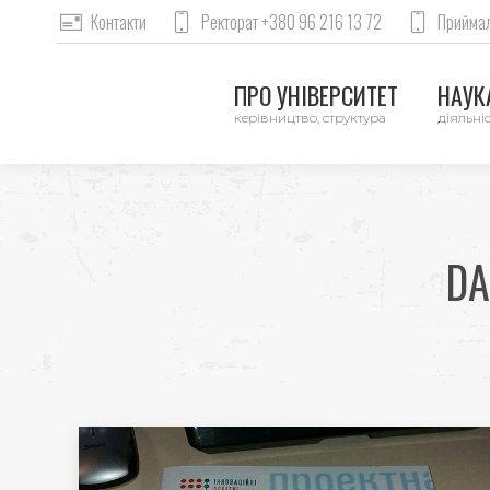
Контакти
Ректорат +380 96 216 13 72
Приймал
ПРО УНІВЕРСИТЕТ
НАУКА
керівництво, структура
діяльніс
DA