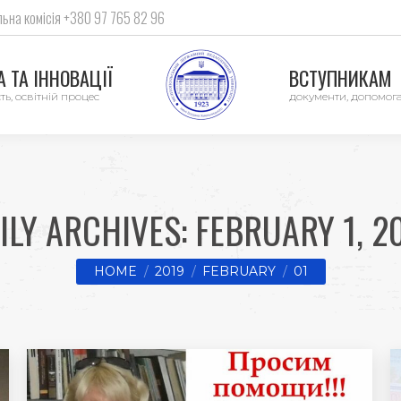
ьна комісія +380 97 765 82 96
 ТА ІННОВАЦІЇ
ВСТУПНИКАМ
ть, освітній процес
документи, допомог
ILY ARCHIVES:
FEBRUARY 1, 2
You are here:
HOME
2019
FEBRUARY
01