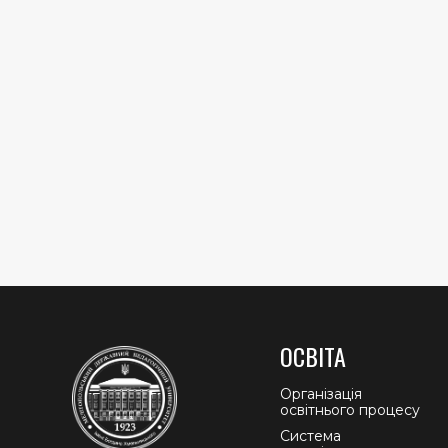
ОСВІТА
Організація
освітнього процесу
Система