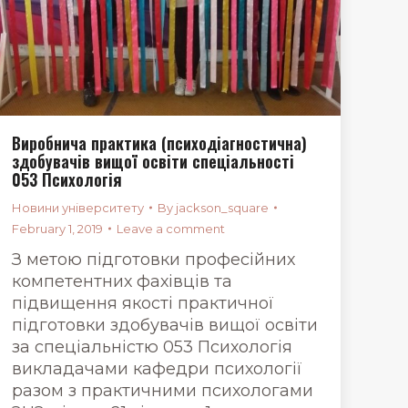
Виробнича практика (психодіагностична)
здобувачів вищої освіти спеціальності
053 Психологія
Новини університету
By
jackson_square
February 1, 2019
Leave a comment
З метою підготовки професійних
компетентних фахівців та
підвищення якості практичної
підготовки здобувачів вищої освіти
за спеціальністю 053 Психологія
викладачами кафедри психології
разом з практичними психологами