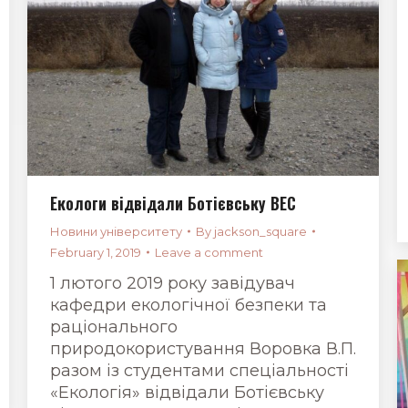
Екологи відвідали Ботієвську ВЕС
Новини університету
By
jackson_square
February 1, 2019
Leave a comment
1 лютого 2019 року завідувач
кафедри екологічної безпеки та
раціонального
природокористування Воровка В.П.
разом із студентами спеціальності
«Екологія» відвідали Ботієвську