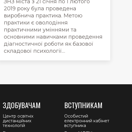
ЗНЗ міста з 21 січня по 1 лютого
2019 року була проведена
виробнича практика. Метою
практики є оволодіння
практичними уміннями та
основними навичками проведення
діагностичної роботи як базової
складової психології…
ЗДОБУВАЧАМ
ВСТУПНИКАМ
Центр освітніх
Особистий
дистанційних
електронний кабінет
технологій
вступника