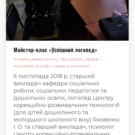
Майстер-клас «Успішний логопед»
Новини університету
By
jackson_square
November 6, 2018
Leave a comment
6 листопада 2018 р. старший
викладач кафедри соціальної
роботи, соціальної педагогіки та
дошкільної освіти, логопед Центру
корекційно-розвивальних технологій
(для дітей дошкільного та
молодшого шкільного віку) Яковенко
І. О. та старший викладач, психолог
Центру корекційно-розвивальних