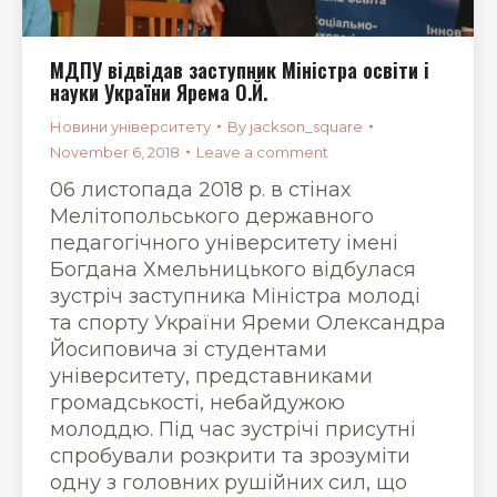
МДПУ відвідав заступник Міністра освіти і
науки України Ярема О.Й.
Новини університету
By
jackson_square
November 6, 2018
Leave a comment
06 листопада 2018 р. в стінах
Мелітопольського державного
педагогічного університету імені
Богдана Хмельницького відбулася
зустріч заступника Міністра молоді
та спорту України Яреми Олександра
Йосиповича зі студентами
університету, представниками
громадськості, небайдужою
молоддю. Під час зустрічі присутні
спробували розкрити та зрозуміти
одну з головних рушійних сил, що