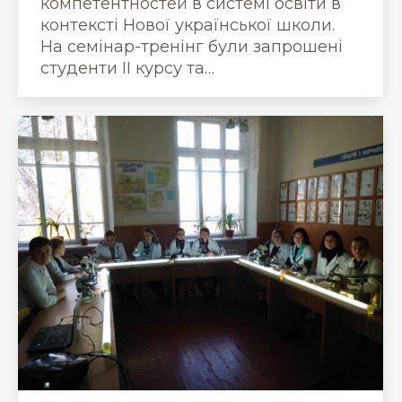
компетентностей в системі освіти в
контексті Нової української школи.
На семінар-тренінг були запрошені
студенти ІІ курсу та…