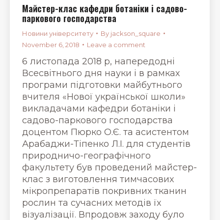
Майстер-клас кафедри ботаніки і садово-
паркового господарства
Новини університету
By
jackson_square
November 6, 2018
Leave a comment
6 листопада 2018 р, напередодні
Всесвітнього дня науки і в рамках
програми підготовки майбутнього
вчителя «Нової української школи»
викладачами кафедри ботаніки і
садово-паркового господарства
доцентом Пюрко О.Є. та асистентом
Арабаджи-Тіпенко Л.І. для студентів
природничо-географічного
факультету був проведений майстер-
клас з виготовлення тимчасових
мікропрепаратів покривних тканин
рослин та сучасних методів їх
візуалізації. Впродовж заходу було