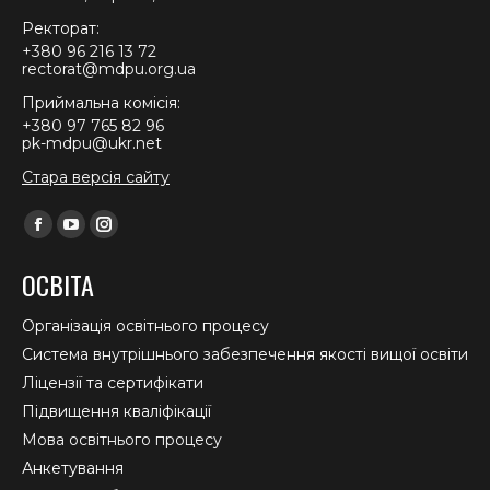
Ректорат:
+380 96 216 13 72
rectorat@mdpu.org.ua
Приймальна комісія:
+380 97 765 82 96
pk-mdpu@ukr.net
Стара версія сайту
Find us on:
Facebook
YouTube
Instagram
page
page
page
ОСВІТА
opens
opens
opens
in
in
in
Організація освітнього процесу
new
new
new
Система внутрішнього забезпечення якості вищої освіти
window
window
window
Ліцензії та сертифікати
Підвищення кваліфікації
Мова освітнього процесу
Анкетування