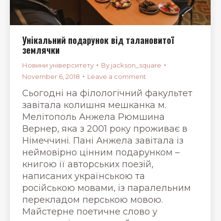
Унікальний подарунок від талановитої
землячки
Новини університету
By
jackson_square
November 6, 2018
Leave a comment
Сьогодні на філологічний факультет
завітала колишня мешканка м.
Мелітополь Анжела Рюмшина
Вернер, яка з 2001 року проживає в
Німеччині. Пані Анжела завітала із
неймовірно цінним подарунком –
книгою її авторських поезій,
написаних українською та
російською мовами, із паралельним
перекладом перською мовою.
Майстерне поетичне слово у