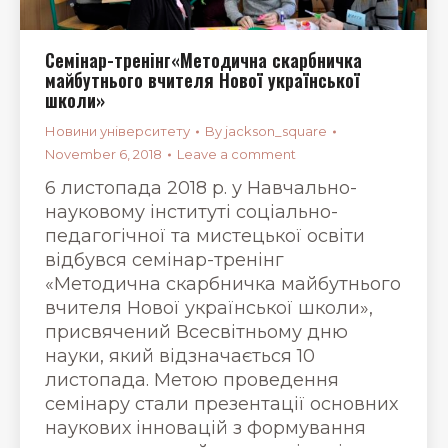
Семінар-тренінг«Методична скарбничка
майбутнього вчителя Нової української
школи»
Новини університету
By
jackson_square
November 6, 2018
Leave a comment
6 листопада 2018 р. у Навчально-
науковому інституті соціально-
педагогічної та мистецької освіти
відбувся семінар-тренінг
«Методична скарбничка майбутнього
вчителя Нової української школи»,
присвячений Всесвітньому дню
науки, який відзначається 10
листопада. Метою проведення
семінару стали презентації основних
наукових інновацій з формування