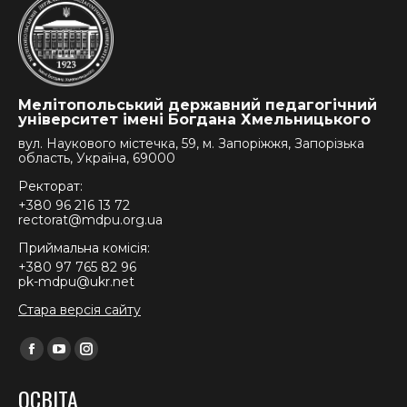
Мелітопольський державний педагогічний
університет імені Богдана Хмельницького
вул. Наукового містечка, 59, м. Запоріжжя, Запорізька
область, Україна, 69000
Ректорат:
+380 96 216 13 72
rectorat@mdpu.org.ua
Приймальна комісія:
+380 97 765 82 96
pk-mdpu@ukr.net
Стара версія сайту
Find us on:
Facebook
YouTube
Instagram
page
page
page
ОСВІТА
opens
opens
opens