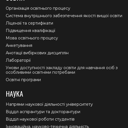
in
in
in
Організація освітнього процесу
new
new
new
Система внутрішнього забезпечення якості вищої освіти
window
window
window
Ліцензії та сертифікати
Підвищення кваліфікації
Мова освітнього процесу
Анкетування
Анотації вибіркових дисциплін
Лабораторії
Умови доступності закладу освіти для навчання осіб з
особливими освітніми потребами
Освітні програми
НАУКА
Напрями наукової діяльності університету
Відділ аспірантури та докторантури
Відділ наукової роботи студентів
Інноваційна, науково-технічна діяльність