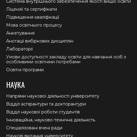
new
new
new
Система внутрішнього забезпечення якості вищої освіти
window
window
window
Ліцензії та сертифікати
Підвищення кваліфікації
Мова освітнього процесу
Анкетування
Анотації вибіркових дисциплін
Лабораторії
Умови доступності закладу освіти для навчання осіб з
особливими освітніми потребами
Освітні програми
НАУКА
Напрями наукової діяльності університету
Відділ аспірантури та докторантури
Відділ наукової роботи студентів
Інноваційна, науково-технічна діяльність
Спеціалізовані вчені ради
Наукові видання університету