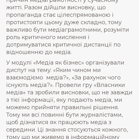
причин медіаграмотності у сучасному
житті. Разом дійшли висновку, що
пропаганда стає цілеспрямованою і
протистояти цьому дуже складно, тому
важливо бути медіаграмотними, розуміти
роль критичного мислення і
дотримуватися критичної дистанції по
відношенню до медіа.
У модулі «Медіа як бізнес» організували
диспут на тему: «Яким чином ми
взаємодіємо медіа?», «За рахунок чого
існують медіа?». Провели гру «Власники
медіа» та зробили висновки, що не завжди
з тієї інформації, яку подають медіа, ми
можемо прийняти правильні рішення.
Тому ми всі повинні бути журналістами,
щоб дізнатися як працюють медіа з
середини. Ці знання стосуються кожного,
тому що ми живемо в інформаційному