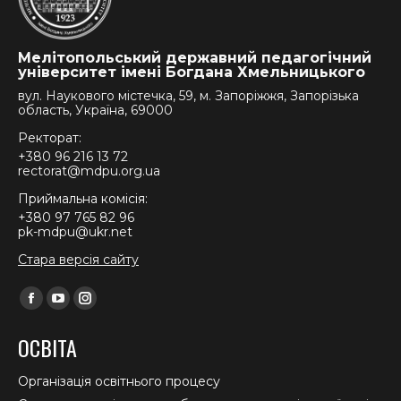
Мелітопольський державний педагогічний
університет імені Богдана Хмельницького
вул. Наукового містечка, 59, м. Запоріжжя, Запорізька
область, Україна, 69000
Ректорат:
+380 96 216 13 72
rectorat@mdpu.org.ua
Приймальна комісія:
+380 97 765 82 96
pk-mdpu@ukr.net
Стара версія сайту
Find us on:
Facebook
YouTube
Instagram
page
page
page
ОСВІТА
opens
opens
opens
in
in
in
Організація освітнього процесу