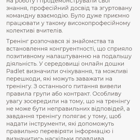
на роботу і продемонстрували свої
знання, професійний досвід та згуртовану
командну взаємодію. Було дуже приємно
працювати у такому високопрофесійному
колективі вчителів.
Тренінг розпочався зі знайомства та
встановлення конгруентності, що сприяло
позитивному налаштуванню на подальшу
діяльність. У середовищі онлайн дошки
Padlet визначили очікування, та можливі
перешкоди, які можуть заважати на
тренінгу. З останнього питання вивели
правила групи або контракт. Особливу
увагу зосередили на тому, що на тренінгу
не може бути неправильних відповідей, а
завдання тренінгу полягає у тому, щоб
надати інструменти, які допоможуть
правильно перевіряти інформацію і
визначитись наскільки правдива