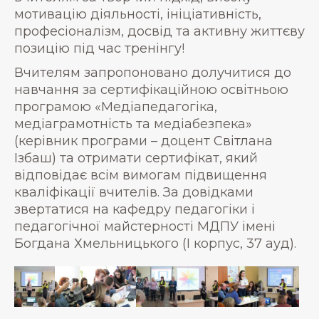
мотивацію діяльності, ініціативність,
професіоналізм, досвід та активну життєву
позицію під час тренінгу!
Вчителям запропоновано долучитися до
навчання за сертифікаційною освітньою
програмою «Медіапедагогіка,
медіаграмотність та медіабезпека»
(керівник програми – доцент Світлана
Ізбаш) та отримати сертифікат, який
відповідає всім вимогам підвищення
кваліфікації вчителів. За довідками
звертатися на кафедру педагогіки і
педагогічної майстерності МДПУ імені
Богдана Хмельницького (І корпус, 37 ауд).