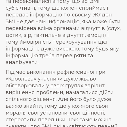
та переконалися в тому, що всі ЗМІ
суб’єктивні, тому що кожен сприймає і
передає інформацію по-своєму. Жлден
ЗМІ не дає нам інформацію, яка може бути
перевірена всіма органами відчуттів (слух,
дотик, зір, тактильне відчуття, емоції) і
тому ймовірність перекручування цієї
інформації є дуже високою. Тому будь-яку
інформацію треба перевіряти та
аналізувати.
Під час виконання рефлексивної гри
«Королева» учасники дуже жваво
обговорювали у своїх групах варіант
вирішення проблеми, намагалися дійти
спільного рішення. Але його було дуже
важко знайти, тому що у кожного своя
мораль, свої установки, свої цінності,
стереотипи поведінки. Теж саме можна
сказати і про ЗМІ, які висвітлюють певний