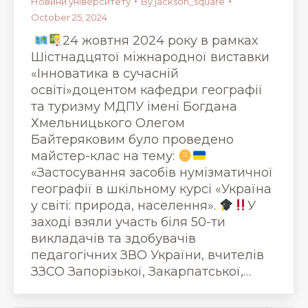
Новини університету
By
jackson_square
October 25, 2024
24 жовтня 2024 року в рамках
Шістнадцятої міжнародної виставки
«Інноватика в сучасній
освіті»доцентом кафедри географії
та туризму МДПУ імені Богдана
Хмельницького Олегом
Байтеряковим було проведено
майстер-клас на тему:
«Застосування засобів нумізматичної
географії в шкільному курсі «Україна
у світі: природа, населення».
У
заході взяли участь біля 50-ти
викладачів та здобувачів
педагогічних ЗВО України, вчителів
ЗЗСО Запорізької, Закарпатської,…