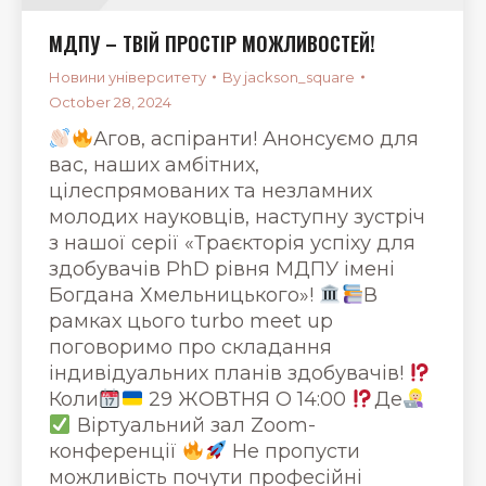
МДПУ – ТВІЙ ПРОСТІР МОЖЛИВОСТЕЙ!
Новини університету
By
jackson_square
October 28, 2024
Агов, аспіранти! Анонсуємо для
вас, наших амбітних,
цілеспрямованих та незламних
молодих науковців, наступну зустріч
з нашої серії «Траєкторія успіху для
здобувачів PhD рівня МДПУ імені
Богдана Хмельницького»!
В
рамках цього turbo meet up
поговоримо про складання
індивідуальних планів здобувачів!
Коли
29 ЖОВТНЯ О 14:00
Де
Віртуальний зал Zoom-
конференції
Не пропусти
можливість почути професійні