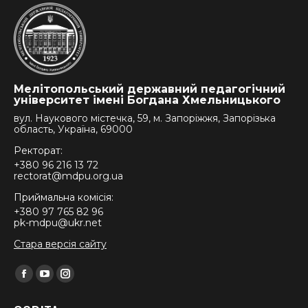
Мелітопольський державний педагогічний
університет імені Богдана Хмельницького
вул. Наукового містечка, 59, м. Запоріжжя, Запорізька
область, Україна, 69000
Ректорат:
+380 96 216 13 72
rectorat@mdpu.org.ua
Приймальна комісія:
+380 97 765 82 96
pk-mdpu@ukr.net
Стара версія сайту
Find us on:
Facebook
YouTube
Instagram
page
page
page