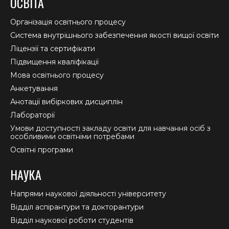
ОСВІТА
opens
opens
opens
in
in
in
Організація освітнього процесу
new
new
new
Система внутрішнього забезпечення якості вищої освіти
window
window
window
Ліцензії та сертифікати
Підвищення кваліфікації
Мова освітнього процесу
Анкетування
Анотації вибіркових дисциплін
Лабораторії
Умови доступності закладу освіти для навчання осіб з
особливими освітніми потребами
Освітні програми
НАУКА
Напрями наукової діяльності університету
Відділ аспірантури та докторантури
Відділ наукової роботи студентів