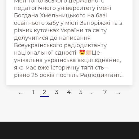
Мелітопольського державного
педагогічного університету імені
Богдана Хмельницького на базі
освітнього хабу у місті Запоріжжі та з
різних куточках України та світу
долучитися до написання
Всеукраїнського радіодиктанту
національної єдності!
Це –
унікальна українська акція єднання,
яка має вже історичну тяглість –
рівно 25 років поспіль Радіодиктант…
←
1
2
3
4
5
…
7
→