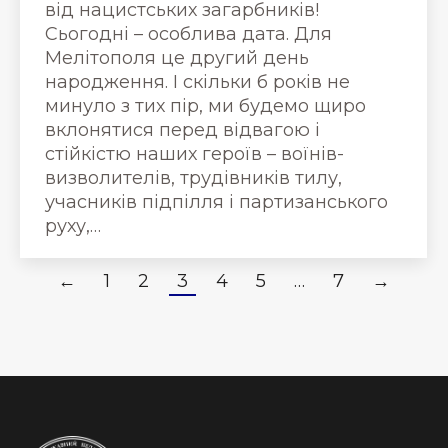
від нацистських загарбників!
Сьогодні – особлива дата. Для
Мелітополя це другий день
народження. І скільки б років не
минуло з тих пір, ми будемо щиро
вклонятися перед відвагою і
стійкістю наших героїв – воїнів-
визволителів, трудівників тилу,
учасників підпілля і партизанського
руху,…
←
1
2
3
4
5
…
7
→