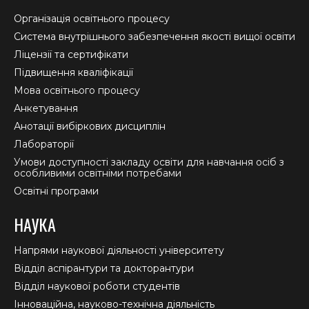
in
in
in
Організація освітнього процесу
new
new
new
Система внутрішнього забезпечення якості вищої освіти
window
window
window
Ліцензії та сертифікати
Підвищення кваліфікації
Мова освітнього процесу
Анкетування
Анотації вибіркових дисциплін
Лабораторії
Умови доступності закладу освіти для навчання осіб з
особливими освітніми потребами
Освітні програми
НАУКА
Напрями наукової діяльності університету
Відділ аспірантури та докторантури
Відділ наукової роботи студентів
Інноваційна, науково-технічна діяльність