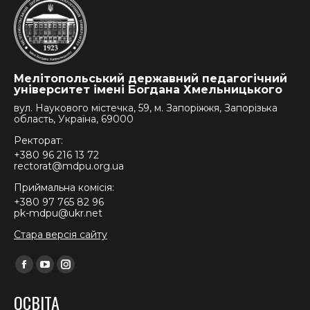
Мелітопольський державний педагогічний
університет імені Богдана Хмельницького
вул. Наукового містечка, 59, м. Запоріжжя, Запорізька
область, Україна, 69000
Ректорат:
+380 96 216 13 72
rectorat@mdpu.org.ua
Приймальна комісія:
+380 97 765 82 96
pk-mdpu@ukr.net
Стара версія сайту
Find us on:
Facebook
YouTube
Instagram
page
page
page
ОСВІТА
opens
opens
opens