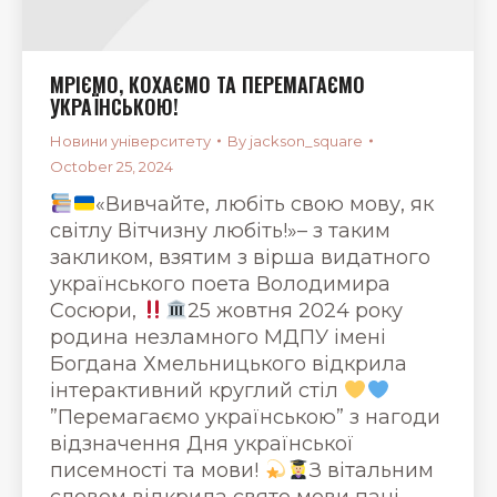
МРІЄМО, КОХАЄМО ТА ПЕРЕМАГАЄМО
УКРАЇНСЬКОЮ!
Новини університету
By
jackson_square
October 25, 2024
«Вивчайте, любіть свою мову, як
світлу Вітчизну любіть!»– з таким
закликом, взятим з вірша видатного
українського поета Володимира
Сосюри,
25 жовтня 2024 року
родина незламного МДПУ імені
Богдана Хмельницького відкрила
інтерактивний круглий стіл
”Перемагаємо українською” з нагоди
відзначення Дня української
писемності та мови!
З вітальним
словом відкрила свято мови пані