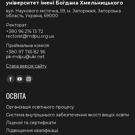
університет імені Богдана Хмельницького
вул. Наукового містечка, 59, м. Запоріжжя, Запорізька
область, Україна, 69000
Ректорат:
+380 96 216 13 72
rectorat@mdpu.org.ua
Приймальна комісія:
+380 97 765 82 96
pk-mdpu@ukr.net
Стара версія сайту
Find us on:
Facebook
YouTube
Instagram
page
page
page
ОСВІТА
opens
opens
opens
in
in
in
Організація освітнього процесу
new
new
new
Система внутрішнього забезпечення якості вищої освіти
window
window
window
Ліцензії та сертифікати
Підвищення кваліфікації