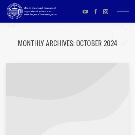
YouTube
Facebook
Instagram
page
page
page
opens
opens
opens
MONTHLY ARCHIVES:
OCTOBER 2024
in
in
in
You are here:
new
new
new
window
window
window