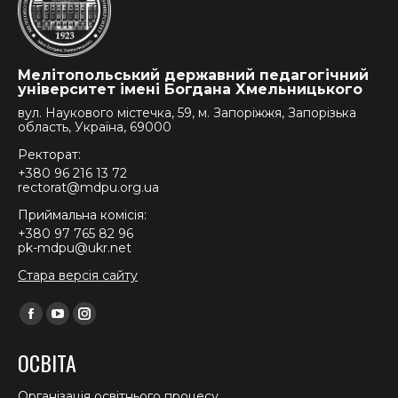
Мелітопольський державний педагогічний
університет імені Богдана Хмельницького
вул. Наукового містечка, 59, м. Запоріжжя, Запорізька
область, Україна, 69000
Ректорат:
+380 96 216 13 72
rectorat@mdpu.org.ua
Приймальна комісія:
+380 97 765 82 96
pk-mdpu@ukr.net
Стара версія сайту
Find us on:
Facebook
YouTube
Instagram
page
page
page
ОСВІТА
opens
opens
opens
in
in
in
Організація освітнього процесу