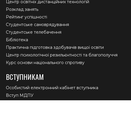
Центр освітніх дистанційних технологій
Розклад занять
Рейтинг успішності
Студентське самоврядування
Студентське телебачення
Бібліотека
Практична підготовка здобувачів вищої освіти
Центр психологічної резильєнтності та благополуччя
Курс основи національного спротиву
ВСТУПНИКАМ
Особистий електронний кабінет вступника
Вступ МДПУ
Приймальна комісія
Освітній центр «Крим-Україна» та «Донбас-Україна»
Навчання за ваучерами