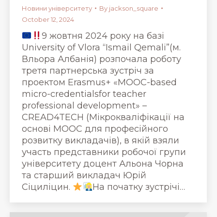
Новини університету
By
jackson_square
October 12, 2024
9 жовтня 2024 року на базі
University of Vlora “Ismail Qemali”(м.
Вльора Албанія) розпочала роботу
третя партнерська зустріч за
проектом Erasmus+ «MOOC-based
micro-credentialsfor teacher
professional development» –
CREAD4TECH (Мікрокваліфікації на
основі MOOC для професійного
розвитку викладачів), в якій взяли
участь представники робочої групи
університету доцент Альона Чорна
та старший викладач Юрій
Сіциліцин.
На початку зустрічі…