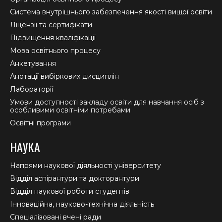
new
new
new
Система внутрішнього забезпечення якості вищої освіти
window
window
window
Ліцензії та сертифікати
Підвищення кваліфікації
Мова освітнього процесу
Анкетування
Анотації вибіркових дисциплін
Лабораторії
Умови доступності закладу освіти для навчання осіб з
особливими освітніми потребами
Освітні програми
НАУКА
Напрями наукової діяльності університету
Відділ аспірантури та докторантури
Відділ наукової роботи студентів
Інноваційна, науково-технічна діяльність
Спеціалізовані вчені ради