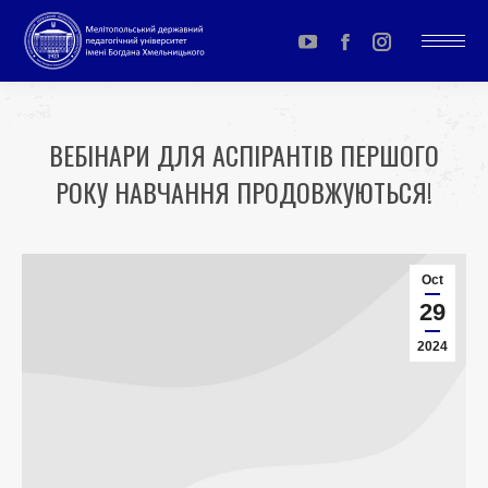
YouTube
Facebook
Instagram
page
page
page
opens
opens
opens
ВЕБІНАРИ ДЛЯ АСПІРАНТІВ ПЕРШОГО
in
in
in
РОКУ НАВЧАННЯ ПРОДОВЖУЮТЬСЯ!
new
new
new
window
window
window
You are here:
Oct
29
2024