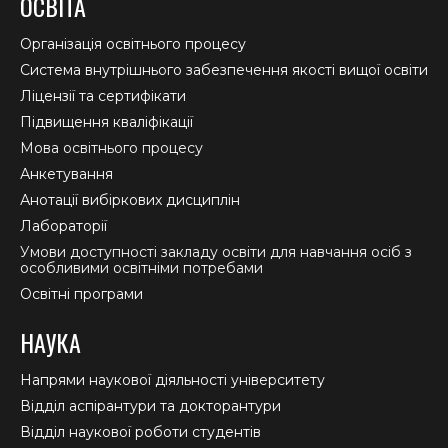
ОСВІТА
opens
opens
opens
in
in
in
Організація освітнього процесу
new
new
new
Система внутрішнього забезпечення якості вищої освіти
window
window
window
Ліцензії та сертифікати
Підвищення кваліфікації
Мова освітнього процесу
Анкетування
Анотації вибіркових дисциплін
Лабораторії
Умови доступності закладу освіти для навчання осіб з
особливими освітніми потребами
Освітні програми
НАУКА
Напрями наукової діяльності університету
Відділ аспірантури та докторантури
Відділ наукової роботи студентів