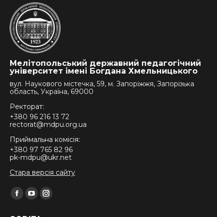
Мелітопольський державний педагогічний
університет імені Богдана Хмельницького
вул. Наукового містечка, 59, м. Запоріжжя, Запорізька
область, Україна, 69000
Ректорат:
+380 96 216 13 72
rectorat@mdpu.org.ua
Приймальна комісія:
+380 97 765 82 96
pk-mdpu@ukr.net
Стара версія сайту
Find us on:
Facebook
YouTube
Instagram
page
page
page