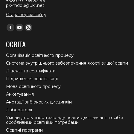
+380 97 765 82 96
pk-mdpu@ukr.net
Стара версія сайту
Find us on:
Facebook
YouTube
Instagram
page
page
page
ОСВІТА
opens
opens
opens
in
in
in
Організація освітнього процесу
new
new
new
Система внутрішнього забезпечення якості вищої освіти
window
window
window
Ліцензії та сертифікати
Підвищення кваліфікації
Мова освітнього процесу
Анкетування
Анотації вибіркових дисциплін
Лабораторії
Умови доступності закладу освіти для навчання осіб з
особливими освітніми потребами
Освітні програми