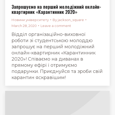
Запрошуємо на перший молодiжний онлайн-
квартирник «Карантинник 2020»
Новини університету
By
jackson_square
March 28, 2020
Leave a comment
Вiддiл органiзацiйно-виховноï
роботи зi студентською молоддю
запрошує на перший молодiжний
онлайн-квартирник «Карантинник
2020»! Співаємо на диванах в
прямому ефірі і отримуємо
подарунки. Приєднуйся та зроби свiй
карантин яскравiшим!