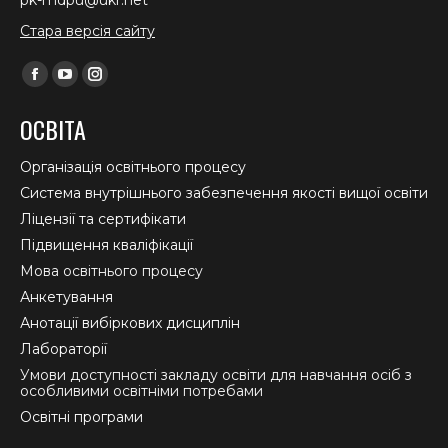
Стара версія сайту
Find us on:
Facebook
YouTube
Instagram
page
page
page
ОСВІТА
opens
opens
opens
in
in
in
Організація освітнього процесу
new
new
new
Система внутрішнього забезпечення якості вищої освіти
window
window
window
Ліцензії та сертифікати
Підвищення кваліфікації
Мова освітнього процесу
Анкетування
Анотації вибіркових дисциплін
Лабораторії
Умови доступності закладу освіти для навчання осіб з
особливими освітніми потребами
Освітні програми