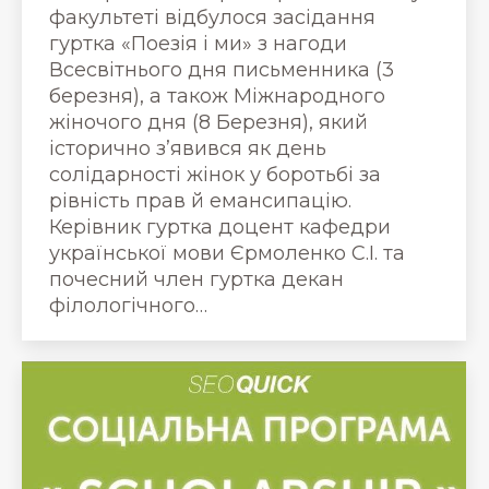
факультеті відбулося засідання
гуртка «Поезія і ми» з нагоди
Всесвітнього дня письменника (3
березня), а також Міжнародного
жіночого дня (8 Березня), який
історично з’явився як день
солідарності жінок у боротьбі за
рівність прав й емансипацію.
Керівник гуртка доцент кафедри
української мови Єрмоленко С.І. та
почесний член гуртка декан
філологічного…