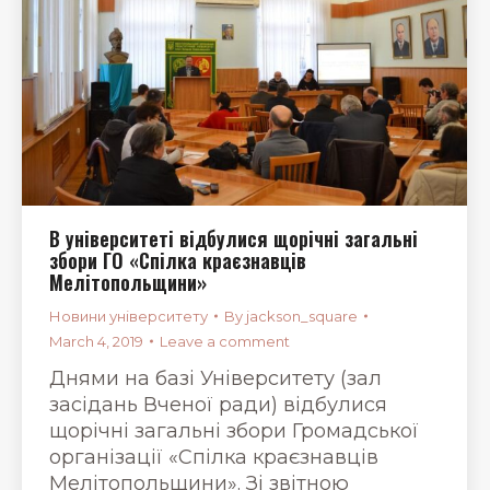
В університеті відбулися щорічні загальні
збори ГО «Спілка краєзнавців
Мелітопольщини»
Новини університету
By
jackson_square
March 4, 2019
Leave a comment
Днями на базі Університету (зал
засідань Вченої ради) відбулися
щорічні загальні збори Громадської
організації «Спілка краєзнавців
Мелітопольщини». Зі звітною