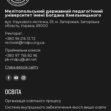
Мелітопольський державний педагогічний
університет імені Богдана Хмельницького
вул. Наукового містечка, 59, м. Запоріжжя, Запорізька
область, Україна, 69000
Ректорат:
+380 96 216 13 72
rectorat@mdpu.org.ua
Приймальна комісія:
+380 97 765 82 96
pk-mdpu@ukr.net
Стара версія сайту
Find us on:
Facebook
YouTube
Instagram
page
page
page
ОСВІТА
opens
opens
opens
in
in
in
Організація освітнього процесу
new
new
new
Система внутрішнього забезпечення якості вищої освіти