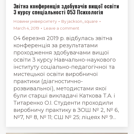
Звітна конференція здобувачів вищої освіти
3 курсу спеціальності 053 Психологія
Новини університету
By
jackson_square
March 4, 2019
Leave a comment
04 березня 2019 р. відбулась звітна
конференція за результатами
проходження здобувачами вищої
освіти 3 курсу Навчально-наукового
інституту соціально-педагогічної та
мистецької освіти виробничої
практики (діагностично-
розвивальної), методистами якої
були старші викладачі Каткова Т.А. і
Титаренко О.І. Студенти проходили
виробничу практику в ЗОШ № 2, № 6,
№7, № 8, № 11; СШ № 25; ліцеях № 9…