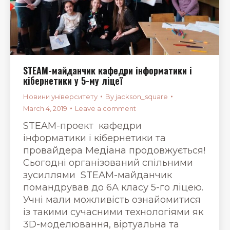
STEAM-майданчик кафедри інформатики і
кібернетики у 5-му ліцеї
Новини університету
By
jackson_square
March 4, 2019
Leave a comment
STEAM-проект кафедри
інформатики і кібернетики та
провайдера Медіана продовжується!
Сьогодні організований спільними
зусиллями STEAM-майданчик
помандрував до 6А класу 5-го ліцею.
Учні мали можливість ознайомитися
із такими сучасними технологіями як
3D-моделювання, віртуальна та