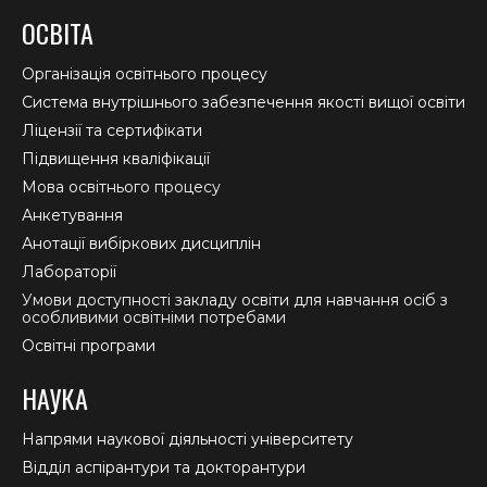
page
page
page
ОСВІТА
opens
opens
opens
in
in
in
Організація освітнього процесу
new
new
new
Система внутрішнього забезпечення якості вищої освіти
window
window
window
Ліцензії та сертифікати
Підвищення кваліфікації
Мова освітнього процесу
Анкетування
Анотації вибіркових дисциплін
Лабораторії
Умови доступності закладу освіти для навчання осіб з
особливими освітніми потребами
Освітні програми
НАУКА
Напрями наукової діяльності університету
Відділ аспірантури та докторантури