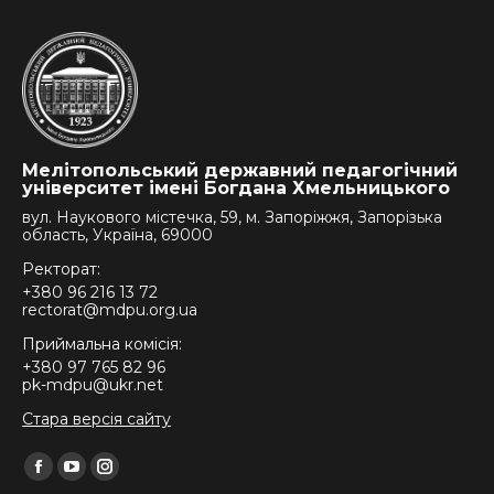
Мелітопольський державний педагогічний
університет імені Богдана Хмельницького
вул. Наукового містечка, 59, м. Запоріжжя, Запорізька
область, Україна, 69000
Ректорат:
+380 96 216 13 72
rectorat@mdpu.org.ua
Приймальна комісія:
+380 97 765 82 96
pk-mdpu@ukr.net
Стара версія сайту
Find us on:
Facebook
YouTube
Instagram