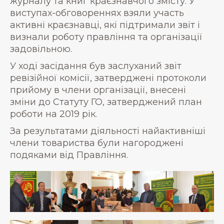
журналу та книг краєзнавчого змісту. У
виступах-обговореннях взяли участь
активні краєзнавці, які підтримали звіт і
визнали роботу правління та організації
задовільною.
У ході засідання був заслуханий звіт
ревізійної комісії, затверджені протоколи
прийому в члени організації, внесені
зміни до Статуту ГО, затверджений план
роботи на 2019 рік.
За результатами діяльності найактивніші
члени товариства були нагороджені
подяками від Правління.