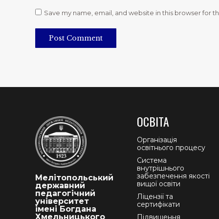
Save my name, email, and website in this browser for t
Post Comment
ОСВІТА
Організація
освітнього процесу
Система
внутрішнього
забезпечення якості
Мелітопольський
вищої освіти
державний
педагогічний
Ліцензії та
університет
сертифікати
імені Богдана
Хмельницького
Підвищення