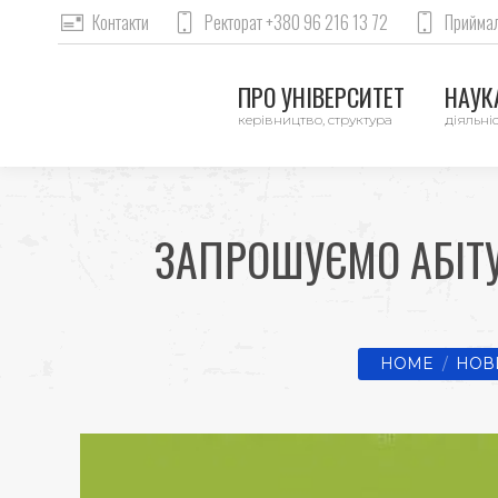
Контакти
Ректорат +380 96 216 13 72
Приймал
ПРО УНІВЕРСИТЕТ
НАУКА
керівництво, структура
діяльніс
ЗАПРОШУЄМО АБІТУР
You are here:
HOME
НОВ