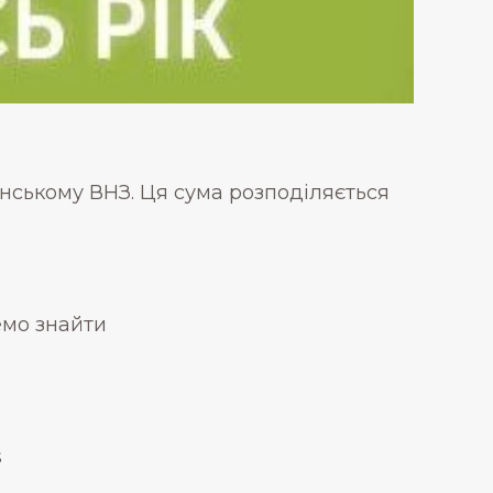
аїнському ВНЗ. Ця сума розподіляється
емо знайти
s