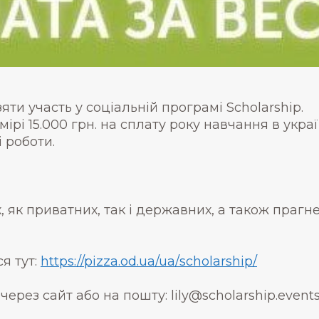
зяти участь у соціальній програмі Scholarship.
змірі 15.000 грн. на сплату року навчання в укр
 роботи.
, як приватних, так і державних, а також прагн
я тут:
https://pizza.od.ua/ua/
scholarship/
рез сайт або на пошту: lily@scholarship.event