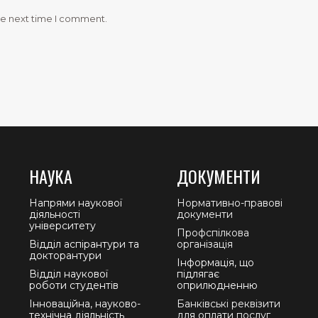
he next time I comment.
НАУКА
ДОКУМЕНТИ
Напрями наукової
Нормативно-правові
діяльності
документи
університету
Профспілкова
Відділ аспірантури та
організація
докторантури
Інформація, що
Відділ наукової
підлягає
роботи студентів
оприлюдненню
Інноваційна, науково-
Банківські реквізити
технічна діяльність
для оплати послуг