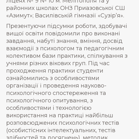
ліцеях № 9 № 10 м. Мелітополя та у
районних школах: ОНЗ Приазовської СШ
«Азимут»; Василівській гімназії «Сузір’я».
Презентуючи підсумки роботи, здобувачі
вищої освіти повідомили про виконані
завдання, набуті знання, вміння, досвід
взаємодії з психологом та педагогічним
колективом бази практики, спілкування з
учнями різних вікових груп. Під час
проходження практики студенти
ознайомились з особливостями
організації і проведення науково-
психологічного спостереження та
психологічного опитування, з
особливостями і технологією
використання на практиці найбільш
розповсюджених психологічних тестів
(особистісних інтелектуальних, тестів
здібностей та досягнень), методик