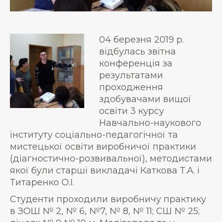
04 березня 2019 р.
відбулась звітна
конференція за
результатами
проходження
здобувачами вищої
освіти 3 курсу
Навчально-наукового
інституту соціально-педагогічної та
мистецької освіти виробничої практики
(діагностично-розвивальної), методистами
якої були старші викладачі Каткова Т.А. і
Титаренко О.І.
Студенти проходили виробничу практику
в ЗОШ № 2, № 6, №7, № 8, № 11; СШ № 25;