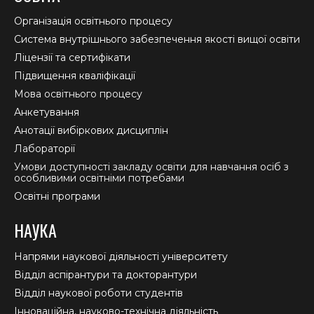
opens
opens
opens
in
in
in
Організація освітнього процесу
new
new
new
Система внутрішнього забезпечення якості вищої освіти
window
window
window
Ліцензії та сертифікати
Підвищення кваліфікації
Мова освітнього процесу
Анкетування
Анотації вибіркових дисциплін
Лабораторії
Умови доступності закладу освіти для навчання осіб з
особливими освітніми потребами
Освітні програми
НАУКА
Напрями наукової діяльності університету
Відділ аспірантури та докторантури
Відділ наукової роботи студентів
Інноваційна, науково-технічна діяльність