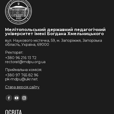
Мелітопольський державний педагогічний
університет імені Богдана Хмельницького
вул. Наукового містечка, 59, м. Запоріжжя, Запорізька
область, Україна, 69000
Ректорат:
+380 96 216 13 72
rectorat@mdpu.org.ua
Приймальна комісія:
+380 97 765 82 96
pk-mdpu@ukr.net
Стара версія сайту
Find us on:
Facebook
YouTube
Instagram
page
page
page
ОСВІТА