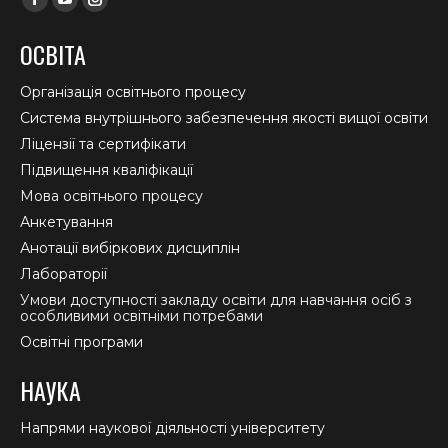
Facebook
YouTube
Instagram
page
page
page
ОСВІТА
opens
opens
opens
in
in
in
Організація освітнього процесу
new
new
new
Система внутрішнього забезпечення якості вищої освіти
window
window
window
Ліцензії та сертифікати
Підвищення кваліфікації
Мова освітнього процесу
Анкетування
Анотації вибіркових дисциплін
Лабораторії
Умови доступності закладу освіти для навчання осіб з
особливими освітніми потребами
Освітні програми
НАУКА
Напрями наукової діяльності університету