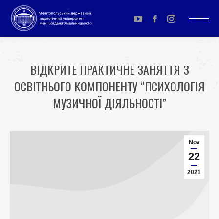
YouTube
Facebook
Instagram
page
page
page
opens
opens
opens
ВІДКРИТЕ ПРАКТИЧНЕ ЗАНЯТТЯ З
in
in
in
ОСВІТНЬОГО КОМПОНЕНТУ “ПСИХОЛОГІЯ
new
new
new
window
window
window
МУЗИЧНОЇ ДІЯЛЬНОСТІ”
You are here:
Nov
22
2021