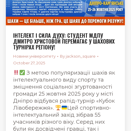
ІНТЕЛЕКТ І СИЛА ДУХУ: СТУДЕНТ МДПУ
ДМИТРО ХРИСТОВОЙ ПЕРЕМАГАЄ У ШАХОВИХ
ТУРНІРАХ РЕГІОНУ!
Новини університету
By
jackson_square
October 27, 2025
З метою популяризації шахів як
інтелектуального виду спорту та
зміцнення соціальної згуртованості
громади 25 жовтня 2025 року у місті
Дніпро відбувся рапід-турнір «Кубок
Лівобережжя».
Цей спортивно-
інтелектуальний захід зібрав 55
учасників різного віку. Серед них
були як досвідчені гравці, так і