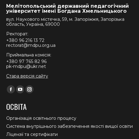
Мелітопольський державний педагогічний
університет імені Богдана Хмельницького
вул. Наукового містечка, 59, м. Запоріжжя, Запорізька
область, Україна, 69000
Ректорат:
+380 96 216 13 72
rectorat@mdpu.org.ua
Приймальна комісія:
+380 97 765 82 96
pk-mdpu@ukr.net
Стара версія сайту
Find us on:
Facebook
YouTube
Instagram
page
page
page
ОСВІТА
opens
opens
opens
in
in
in
Організація освітнього процесу
new
new
new
Система внутрішнього забезпечення якості вищої освіти
window
window
window
Ліцензії та сертифікати