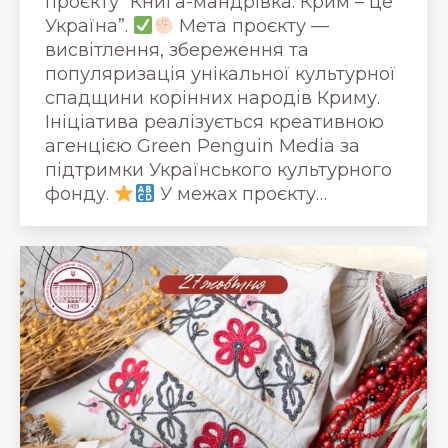
проєкту “Книга-мандрівка. Крим – це
Україна”.
Мета проєкту —
висвітлення, збереження та
популяризація унікальної культурної
спадщини корінних народів Криму.
Ініціатива реалізується креативною
агенцією Green Penguin Media за
підтримки Українського культурного
фонду.
У межах проєкту…