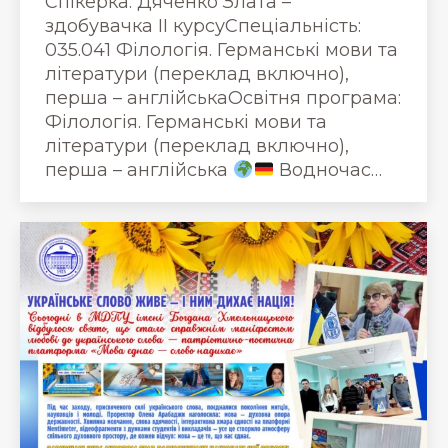
Спікерка: Дяченко Злата –
здобувачка ІІ курсуСпеціальність:
035.041 Філологія. Германські мови та
літератури (переклад включно),
перша – англійськаОсвітня програма:
Філологія. Германські мови та
літератури (переклад включно),
перша – англійська
Водночас…