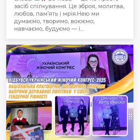
засіб спілкування. Це зброя, молитва,
любов, пам’ять і мрія.Нею ми
думаємо, творимо, воюємо,
навчаємо, будуємо — і…