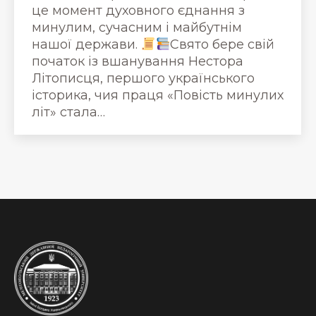
це момент духовного єднання з
минулим, сучасним і майбутнім
нашої держави.
Свято бере свій
початок із вшанування Нестора
Літописця, першого українського
історика, чия праця «Повість минулих
літ» стала…