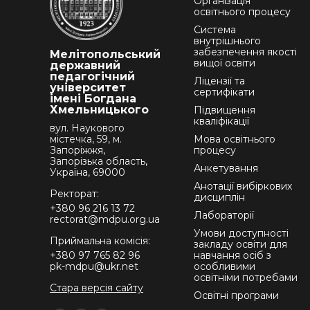
Організація
освітнього процесу
Система
внутрішнього
забезпечення якості
Мелітопольський
вищої освіти
державний
педагогічний
Ліцензії та
університет
сертифікати
імені Богдана
Хмельницького
Підвищення
кваліфікації
вул. Наукового
містечка, 59, м.
Мова освітнього
Запоріжжя,
процесу
Запорізька область,
Анкетування
Україна, 69000
Анотації вибіркових
Ректорат:
дисциплін
+380 96 216 13 72
Лабораторії
rectorat@mdpu.org.ua
Умови доступності
Приймальна комісія:
закладу освіти для
+380 97 765 82 96
навчання осіб з
pk-mdpu@ukr.net
особливими
освітніми потребами
Стара версія сайту
Освітні програми