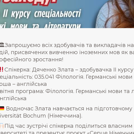
🏛Запрошуємо всіх здобувачів та викладачів на 
дій, присвячених вивченню іноземних мов як в
офесійного зростання!
Спікерка: Дяченко Злата – здобувачка ІІ курсу
еціальність: 035.041 Філологія. Германські мов
рша – англійська
вітня програма: Філологія. Германські мови та
англійська
Водночас Злата навчається на підготовчому к
iversität Bochum (Німеччина).
Під час зустрічі спікерка поділиться власни
іверситеті та презентує проєкт «Серце Німеччи