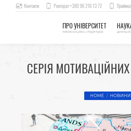
Контакти
Ректорат +380 96 216 13 72
Приймал
ПРО УНІВЕРСИТЕТ
НАУКА
керівництво, структура
діяльніс
СЕРІЯ МОТИВАЦІЙНИХ 
You are here:
HOME
НОВИНИ 