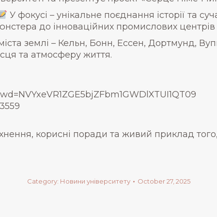
У фокусі – унікальне поєднання історії та суч
юнстера до інноваційних промислових центрів 
іста землі – Кельн, Бонн, Ессен, Дортмунд, Ву
ісця та атмосферу життя.
59?pwd=NVYxeVR1ZGE5bjZFbm1GWDlXTUI1QT09
 3559
хнення, корисні поради та живий приклад того
Category:
Новини університету
October 27, 2025