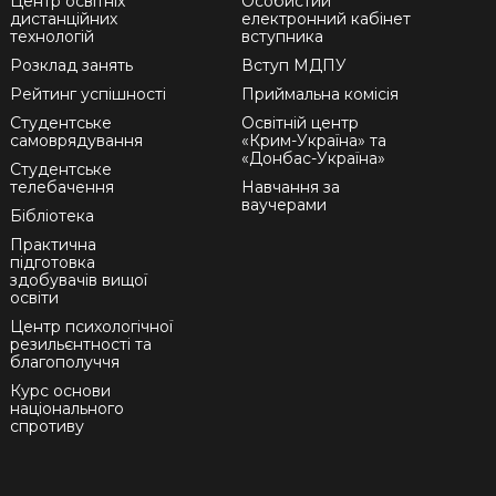
Центр освітніх
Особистий
дистанційних
електронний кабінет
технологій
вступника
Розклад занять
Вступ МДПУ
Рейтинг успішності
Приймальна комісія
Студентське
Освітній центр
самоврядування
«Крим-Україна» та
«Донбас-Україна»
Студентське
телебачення
Навчання за
ваучерами
Бібліотека
Практична
підготовка
здобувачів вищої
освіти
Центр психологічної
резильєнтності та
благополуччя
Курс основи
національного
спротиву