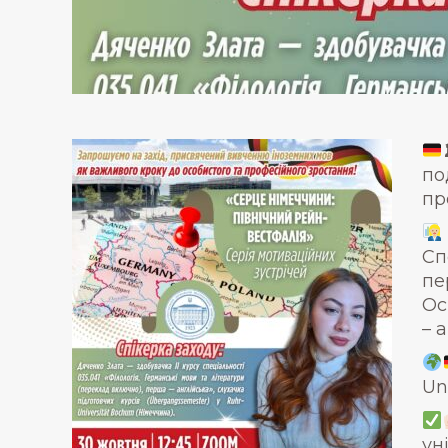
по
пр
Сп
пе
Ос
– 
Un
ун