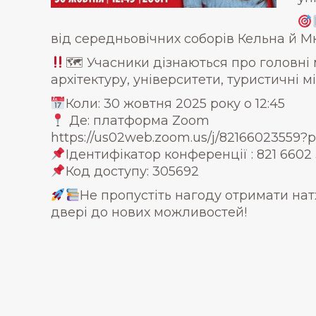
від середньовічних соборів Кельна й М
🗺 Учасники дізнаються про головні м
архітектуру, університети, туристичні м
Коли: 30 жовтня 2025 року о 12:45
Де: платформа Zoom
https://us02web.zoom.us/j/821660235
Ідентифікатор конференції : 821 6602
Код доступу: 305692
Не пропустіть нагоду отримати нат
двері до нових можливостей!