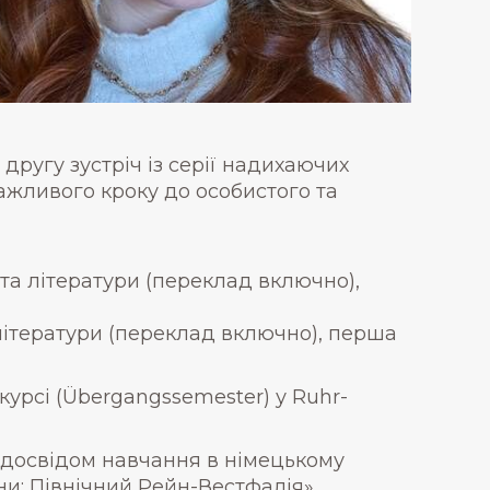
другу зустріч із серії надихаючих
ажливого кроку до особистого та
и та літератури (переклад включно),
 літератури (переклад включно), перша
урсі (Übergangssemester) у Ruhr-
м досвідом навчання в німецькому
ни: Північний Рейн-Вестфалія».