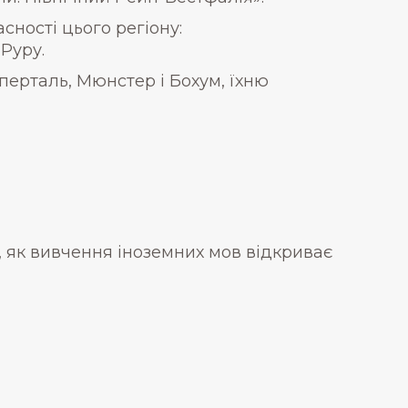
асності цього регіону:
Руру.
пперталь, Мюнстер і Бохум, їхню
, як вивчення іноземних мов відкриває