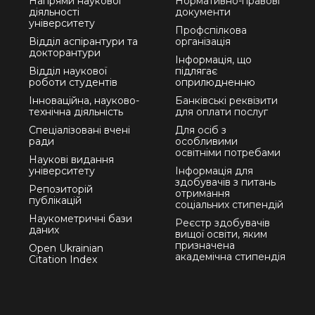
Напрями наукової
Нормативно-правові
діяльності
документи
університету
Профспілкова
Відділ аспірантури та
організація
докторантури
Інформація, що
Відділ наукової
підлягає
роботи студентів
оприлюдненню
Інноваційна, науково-
Банківські реквізити
технічна діяльність
для оплати послуг
Спеціалізовані вчені
Для осіб з
ради
особливими
освітніми потребами
Наукові видання
університету
Інформація для
здобувачів з питань
Репозиторій
отримання
публікацій
соціальних стипендій
Наукометричні бази
Реєстр здобувачів
даних
вищої освіти, яким
призначена
Open Ukrainian
академічна стипендія
Citation Index