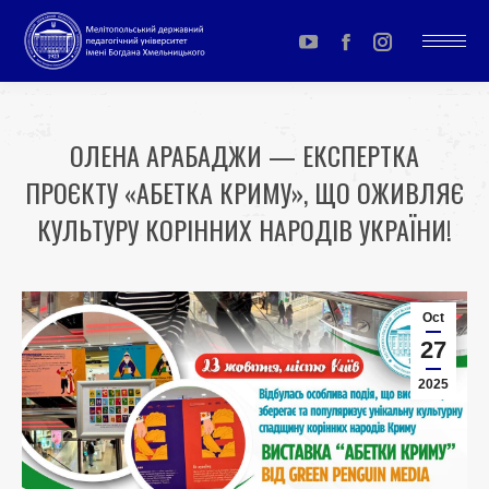
YouTube
Facebook
Instagram
page
page
page
opens
opens
opens
ОЛЕНА АРАБАДЖИ — ЕКСПЕРТКА
in
in
in
ПРОЄКТУ «АБЕТКА КРИМУ», ЩО ОЖИВЛЯЄ
new
new
new
window
window
window
КУЛЬТУРУ КОРІННИХ НАРОДІВ УКРАЇНИ!
You are here:
Oct
27
2025