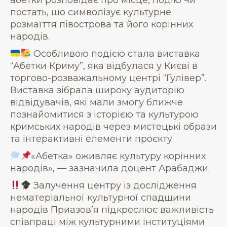
абетки розповідає про місце, подію чи
постать, що символізує культурне
розмаїття півострова та його корінних
народів.
Особливою подією стала виставка
“Абетки Криму”, яка відбулася у Києві в
торгово-розважальному центрі “Гулівер”.
Виставка зібрала широку аудиторію
відвідувачів, які мали змогу ближче
познайомитися з історією та культурою
кримських народів через мистецькі образи
та інтерактивні елементи проєкту.
«Абетка» оживляє культуру корінних
народів», — зазначила доцент Арабаджи.
Залучення центру із дослідження
нематеріальної культурної спадщини
народів Приазов’я підкреслює важливість
співпраці між культурними інституціями