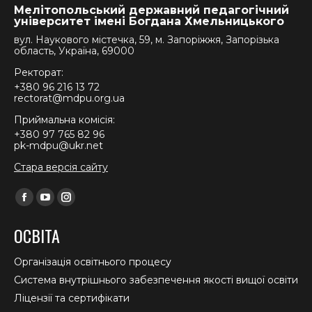
Мелітопольський державний педагогічний
університет імені Богдана Хмельницького
вул. Наукового містечка, 59, м. Запоріжжя, Запорізька
область, Україна, 69000
Ректорат:
+380 96 216 13 72
rectorat@mdpu.org.ua
Приймальна комісія:
+380 97 765 82 96
pk-mdpu@ukr.net
Стара версія сайту
Find us on:
Facebook
YouTube
Instagram
page
page
page
ОСВІТА
opens
opens
opens
in
in
in
Організація освітнього процесу
new
new
new
Система внутрішнього забезпечення якості вищої освіти
window
window
window
Ліцензії та сертифікати