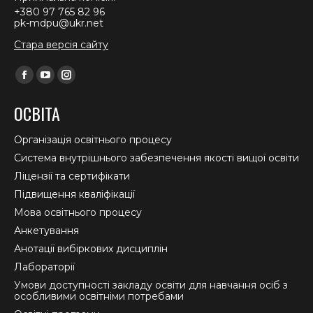
+380 97 765 82 96
pk-mdpu@ukr.net
Стара версія сайту
Find us on:
Facebook
YouTube
Instagram
page
page
page
ОСВІТА
opens
opens
opens
in
in
in
Організація освітнього процесу
new
new
new
Система внутрішнього забезпечення якості вищої освіти
window
window
window
Ліцензії та сертифікати
Підвищення кваліфікації
Мова освітнього процесу
Анкетування
Анотації вибіркових дисциплін
Лабораторії
Умови доступності закладу освіти для навчання осіб з
особливими освітніми потребами