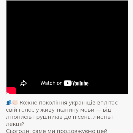
Кожне покоління українців вплітає
свій голос у живу тканину мови — від
літописів і рушників до пісень, листів і
лекцій.
Сьогодні саме ми продовжуємо цей