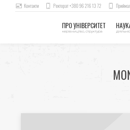
Контакти
Ректорат +380 96 216 13 72
Приймал
ПРО УНІВЕРСИТЕТ
НАУКА
керівництво, структура
діяльніс
MON