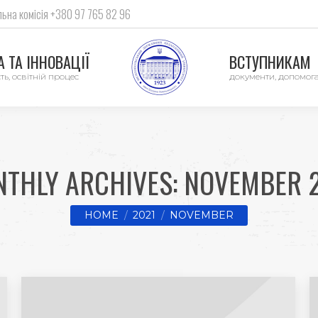
ьна комісія +380 97 765 82 96
 ТА ІННОВАЦІЇ
ВСТУПНИКАМ
ть, освітній процес
документи, допомог
THLY ARCHIVES:
NOVEMBER 
You are here:
HOME
2021
NOVEMBER