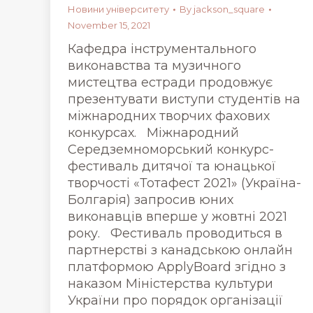
Новини університету
By
jackson_square
November 15, 2021
Кафедра інструментального
виконавства та музичного
мистецтва естради продовжує
презентувати виступи студентів на
міжнародних творчих фахових
конкурсах. Міжнародний
Середземноморський конкурс-
фестиваль дитячої та юнацької
творчості «Тотафест 2021» (Україна-
Болгарія) запросив юних
виконавців вперше у жовтні 2021
року. Фестиваль проводиться в
партнерстві з канадською онлайн
платформою АpplyBoard згідно з
наказом Міністерства культури
України про порядок організації