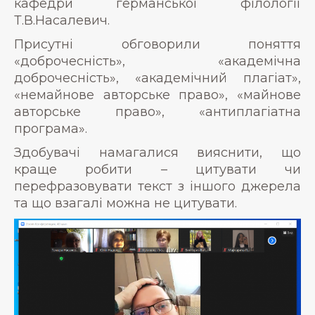
кафедри германської філології
Т.В.Насалевич.
Присутні обговорили поняття
«доброчесність», «академічна
доброчесність», «академічний плагіат»,
«немайнове авторське право», «майнове
авторське право», «антиплагіатна
програма».
Здобувачі намагалися вияснити, що
краще робити – цитувати чи
перефразовувати текст з іншого джерела
та що взагалі можна не цитувати.