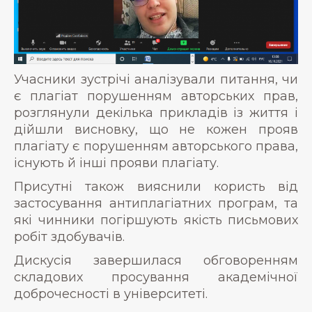
Учасники зустрічі аналізували питання, чи
є плагіат порушенням авторських прав,
розглянули декілька прикладів із життя і
дійшли висновку, що не кожен прояв
плагіату є порушенням авторського права,
існують й інші прояви плагіату.
Присутні також вияснили користь від
застосування антиплагіатних програм, та
які чинники погіршують якість письмових
робіт здобувачів.
Дискусія завершилася обговоренням
складових просування академічної
доброчесності в університеті.