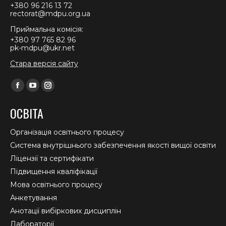
+380 96 216 13 72
rectorat@mdpu.org.ua
Приймальна комісія:
+380 97 765 82 96
pk-mdpu@ukr.net
Стара версія сайту
Find us on:
Facebook
YouTube
Instagram
page
page
page
ОСВІТА
opens
opens
opens
in
in
in
Організація освітнього процесу
new
new
new
Система внутрішнього забезпечення якості вищої освіти
window
window
window
Ліцензії та сертифікати
Підвищення кваліфікації
Мова освітнього процесу
Анкетування
Анотації вибіркових дисциплін
Лабораторії